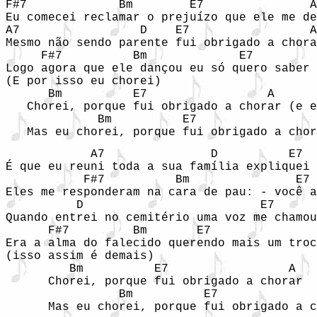
F#7             Bm        E7               A

Eu comecei reclamar o prejuízo que ele me de
A7                 D    E7                 A

Mesmo não sendo parente fui obrigado a chora
     F#7          Bm             E7         
Logo agora que ele dançou eu só quero saber 
(E por isso eu chorei)

      Bm          E7                 A 

   Chorei, porque fui obrigado a chorar (e e
             Bm          E7                 
   Mas eu chorei, porque fui obrigado a chor
            A7               D          E7  
É que eu reuni toda a sua família expliquei 
           F#7          Bm               E7 
Eles me responderam na cara de pau: - você a
          D                         E7      
Quando entrei no cemitério uma voz me chamou
      F#7         Bm       E7               
Era a alma do falecido querendo mais um troc
(isso assim é demais)

         Bm          E7                 A

      Chorei, porque fui obrigado a chorar

                Bm          E7              
      Mas eu chorei, porque fui obrigado a c