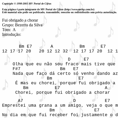
Copyright © 1998-2001 MV Portal de Cifras
Esta página é parte integrante de MV Portal de Cifras (http://www.mvhp.com.br)
Este material não pode ser publicado, transmitido, reescrito ou redistribuído sem prévia autorização.
Fui obrigado a chorar

Grupo: Bezerra da Silva

Tom:  A

Introdução:  	
    Bm E7       A          Bm      E7     
12 17 17 20   20 12 12 32  12 17 17 20  12 1
                         D     E7           
    Olha que eu não sou fraco mais tive que 
    F#7               Bm   E7               
    Nada que faço dá certo só venho dando az
                 Bm          E7             
     É mas eu chorei, porque fui obrigado a 
        Bm          E7                 A

     Chorei, porque fui obrigado a chorar
      A7                   D           E7   
Emprestei uma grana a um amigo, veja o que m
                  Bm               E7       
No dia em que fui receber foi justamente o d