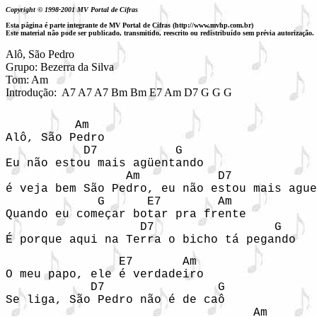
Copyright © 1998-2001 MV Portal de Cifras
Esta página é parte integrante de MV Portal de Cifras (http://www.mvhp.com.br)
Este material não pode ser publicado, transmitido, reescrito ou redistribuído sem prévia autorização.
Alô, São Pedro

Grupo: Bezerra da Silva

Tom: Am

Introdução:  A7 A7 A7 Bm Bm E7 Am D7 G G G
         Am

Alô, São Pedro 

           D7           G

Eu não estou mais agüentando 

                 Am           D7            
é veja bem São Pedro, eu não estou mais ague
             G      E7        Am

Quando eu começar botar pra frente 

                   D7                 G

É porque aqui na Terra o bicho tá pegando 
                E7       Am

O meu papo, ele é verdadeiro 

            D7                G

Se liga, São Pedro não é de caô 

                                   Am
