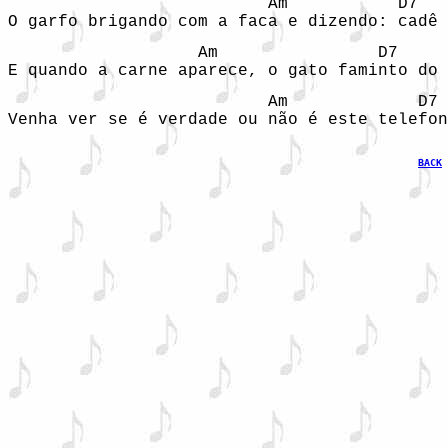
                          Am           D7   
O garfo brigando com a faca e dizendo: cadê 
                   Am                D7     
E quando a carne aparece, o gato faminto do 
                          Am             D7 
BACK
 