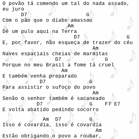
O povão tá comendo um tal do nada assado, 

eu juro 

      D7                   G

Com o pão que o diabo amassou

                     Am 

Dê um pulo aqui na Terra 

                       D7               G

E, por favor, não esqueça de trazer do céu 

                             Am

Naves espaciais cheias de marmitas 

                 D7              G

Porque no meu Brasil a fome tá cruel 

                   Am

E também venha preparado 

            D7              G

Para assistir o sufoco do povo 

                             Am

Senão o senhor também é sacaneado 

           D7               G    F7 E7

E volta abatido pedindo socorro 
             Am  D7         G

Isso é covardia, isso é covardia 

                              Am

Estão obrigando o povo a roubar, 
