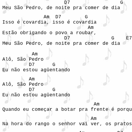
                     D7                 G   
Meu São Pedro, de noite pra comer de dia 
              Am  D7        G

Isso é covardia, isso é covardia 

                             Am

Estão obrigando o povo a roubar, 

                     D7              G    E7

Meu São Pedro, de noite pra comer de dia 

          Am

Alô, São Pedro 

         D7      G

Eu não estou agüentando 
         Am

Alô, São Pedro 

         D7      G

Eu não estou agüentando 
                               Am           
Quando eu começar a botar pra frente é porqu
                              Am            
Na hora do rango o senhor vai ver, os pratos