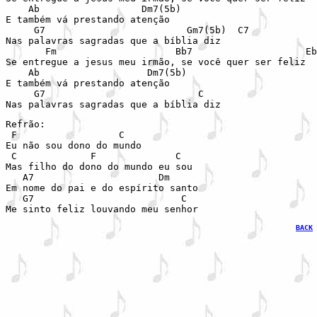
    Ab                  Dm7(5b)

E também vá prestando atenção

     G7                         Gm7(5b)  C7

Nas palavras sagradas que a bíblia diz

       Fm                     Bb7                    Eb

Se entregue a jesus meu irmão, se você quer ser feliz

    Ab                   Dm7(5b)

E também vá prestando atenção

     G7                           C

Nas palavras sagradas que a bíblia diz
Refrão:

 F                  C

Eu não sou dono do mundo

 C             F              C

Mas filho do dono do mundo eu sou

   A7                      Dm

Em nome do pai e do espírito santo

   G7                          C

Me sinto feliz louvando meu senhor
BACK
 