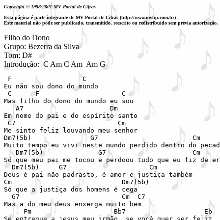
Copyright © 1998-2001 MV Portal de Cifras
Esta página é parte integrante de MV Portal de Cifras (http://www.mvhp.com.br)
Este material não pode ser publicado, transmitido, reescrito ou redistribuído sem prévia autorização.
Filho do Dono

Grupo: Bezerra da Silva

Tom: D#

Introdução:  C Am C Am  Am G 
 F                  C

Eu não sou dono do mundo

 C      F                     C

Mas filho do dono do mundo eu sou

   A7                      Dm

Em nome do pai e do espírito santo

 G7                          Cm

Me sinto feliz louvando meu senhor

Dm7(5b)               G7                        Cm

Muito tempo eu vivi neste mundo perdido dentro do pecad
   Dm7(5b)              G7                      Cm

Só que meu pai me tocou e perdoou tudo que eu fiz de er
  Dm7(5b)     G7                     Cm

Deus é pai não padrasto, é amor e justiça também

Cm                            Dm7(5b)

Só que a justiça dos homens é cega

  G7                          Cm  C7

Mas a do meu deus enxerga muito bem

     Fm                     Bb7                    Eb

Se entregue a jesus meu irmão, se você quer ser feliz
