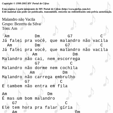
Copyright © 1998-2001 MV Portal de Cifras
Esta página é parte integrante de MV Portal de Cifras (http://www.mvhp.com.br)
Este material não pode ser publicado, transmitido, reescrito ou redistribuído sem prévia autorização.
Malandro não Vacila

Grupo: Bezerra da Silva

Tom: Am
 Am          Dm           G7           C    
Já falei pra você, que malandro não vacila  
  Am         Dm          G7            C    
Já falei pra você, que malandro não vacila  
            Am              Dm              
Malandro não cai, nem escorrega             
             G7            C                
Malandro não dorme nem cochila              
           Am           Dm                  
Malandro não carrega embrulho               
         G7            C                    
E tambem não entra em fila                  
Am                Dm

É mas um bom malandro

    G7                   C

Ele tem hora pra falar gíria

    Am                       Dm
