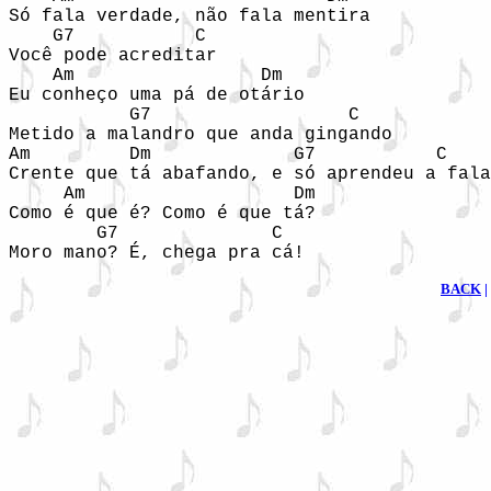
Só fala verdade, não fala mentira

    G7           C

Você pode acreditar

    Am                 Dm

Eu conheço uma pá de otário

           G7                  C

Metido a malandro que anda gingando

Am         Dm             G7           C

Crente que tá abafando, e só aprendeu a fala
     Am                   Dm      

Como é que é? Como é que tá?      

        G7              C        

Moro mano? É, chega pra cá!      
BACK
|