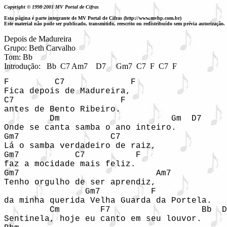
Copyright © 1998-2001 MV Portal de Cifras
Esta página é parte integrante de MV Portal de Cifras (http://www.mvhp.com.br)
Este material não pode ser publicado, transmitido, reescrito ou redistribuído sem prévia autorização.
Depois de Madureira

Grupo: Beth Carvalho

Tom: Bb

Introdução: 
Bb  C7 Am7    D7     Gm7  C7  F  C7  F
F         C7             F

Fica depois de Madureira,

C7                     F

antes de Bento Ribeiro.

         Dm                      Gm  D7

Onde se canta samba o ano inteiro.

Gm7                  C7

Lá o samba verdadeiro de raiz, 

Gm7           C7          F

faz a mocidade mais feliz.

Gm7                           Am7

Tenho orgulho de ser aprendiz, 

                Gm7          F

da minha querida Velha Guarda da Portela.

         Cm        F7                  Bb  D
Sentinela, hoje eu canto em seu louvor.
