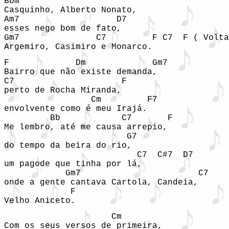
Bbm

Casquinho, Alberto Nonato, 

Am7                   D7

esses nego bom de fato, 

Gm7               C7         F C7  F ( Volta
Argemiro, Casimiro e Monarco.
F             Dm             Gm7

Bairro que não existe demanda, 

C7                     F

perto de Rocha Miranda,

                 Cm         F7

envolvente como é meu Irajá.

         Bb            C7       F

Me lembro, até me causa arrepio, 

                        G7

do tempo da beira do rio,

                          C7  C#7  D7

um pagode que tinha por lá, 

            Gm7                       C7

onde a gente cantava Cartola, Candeia, 

             F

Velho Aniceto.
                     Cm

Com os seus versos de primeira, 
