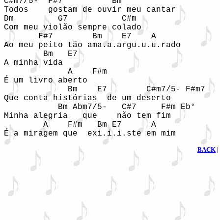
C#m7/5-  F#7          Bm 

Todos    gostam de ouvir meu cantar

Dm         G7           C#m 

Com meu violão sempre colado

       F#7        Bm    E7    A

Ao meu peito tão ama.a.argu.u.u.rado

        Bm   E7 

A minha vida

             A    F#m

É um livro aberto

             Bm    E7        C#m7/5- F#m7

Que conta histórias  de um deserto

           Bm Abm7/5-   C#7     F#m Eb°

Minha alegria   que    não tem fim

        A    F#m   Bm E7      A    

É a miragem que  exi.i.i.ste em mim
BACK
|