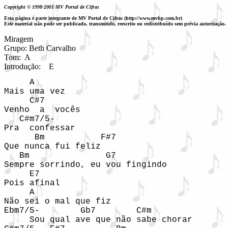
Copyright © 1998-2001 MV Portal de Cifras
Esta página é parte integrante de MV Portal de Cifras (http://www.mvhp.com.br)
Este material não pode ser publicado, transmitido, reescrito ou redistribuído sem prévia autorização.
Miragem

Grupo: Beth Carvalho

Tom:  A

Introdução:  
E
     A

Mais uma vez

     C#7

Venho  a  vocês

   C#m7/5-

Pra  confessar

      Bm           F#7

Que nunca fui feliz

   Bm               G7

Sempre sorrindo, eu vou fingindo

     E7

Pois afinal

     A

Não sei o mal que fiz

Ebm7/5-        Gb7        C#m  

     Sou qual ave que não sabe chorar
