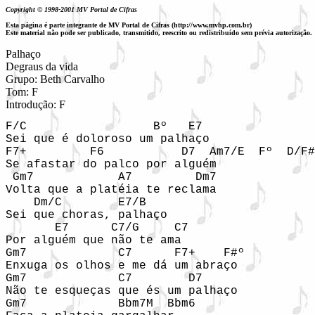
Copyright © 1998-2001 MV Portal de Cifras
Esta página é parte integrante de MV Portal de Cifras (http://www.mvhp.com.br)
Este material não pode ser publicado, transmitido, reescrito ou redistribuído sem prévia autorização.
Palhaço

Degraus da vida

Grupo: Beth Carvalho

Tom: F

Introdução: F
F/C                  Bº   E7

Sei que é doloroso um palhaço

F7+         F6           D7  Am7/E  Fº  D/F#

Se afastar do palco por alguém

 Gm7            A7         Dm7

Volta que a platéia te reclama

    Dm/C        E7/B

Sei que choras, palhaço

       E7      C7/G     C7

Por alguém que não te ama

Gm7             C7      F7+    F#º

Enxuga os olhos e me dá um abraço

Gm7             C7        D7

Não te esqueças que és um palhaço

Gm7             Bbm7M  Bbm6
