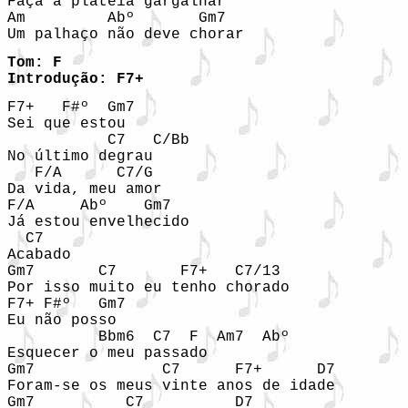
Faça a plateia gargalhar

Am         Abº       Gm7

Um palhaço não deve chorar
Tom: F

Introdução: F7+
F7+   F#º  Gm7

Sei que estou

           C7   C/Bb

No último degrau

   F/A      C7/G

Da vida, meu amor

F/A     Abº    Gm7

Já estou envelhecido

  C7

Acabado

Gm7       C7       F7+   C7/13

Por isso muito eu tenho chorado

F7+ F#º   Gm7

Eu não posso

          Bbm6  C7  F  Am7  Abº 

Esquecer o meu passado

Gm7              C7      F7+      D7

Foram-se os meus vinte anos de idade

Gm7          C7          D7
