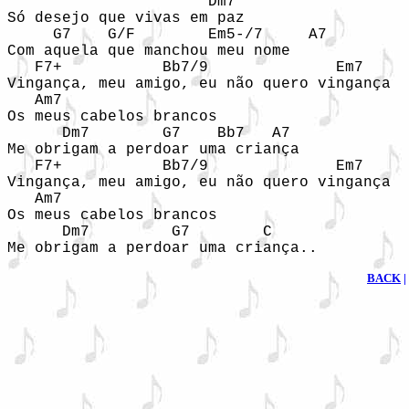
                      Dm7

Só desejo que vivas em paz

     G7    G/F        Em5-/7     A7

Com aquela que manchou meu nome

   F7+           Bb7/9              Em7

Vingança, meu amigo, eu não quero vingança

   Am7

Os meus cabelos brancos

      Dm7        G7    Bb7   A7

Me obrigam a perdoar uma criança

   F7+           Bb7/9              Em7

Vingança, meu amigo, eu não quero vingança

   Am7    

Os meus cabelos brancos

      Dm7         G7        C

Me obrigam a perdoar uma criança..
BACK
|