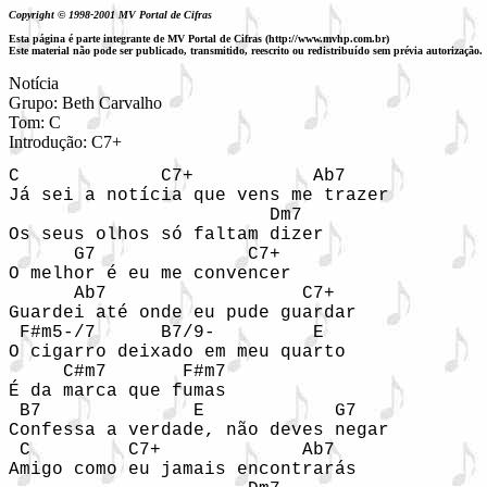
Copyright © 1998-2001 MV Portal de Cifras
Esta página é parte integrante de MV Portal de Cifras (http://www.mvhp.com.br)
Este material não pode ser publicado, transmitido, reescrito ou redistribuído sem prévia autorização.
Notícia

Grupo: Beth Carvalho

Tom: C

Introdução: C7+
C             C7+           Ab7

Já sei a notícia que vens me trazer

                        Dm7

Os seus olhos só faltam dizer

      G7              C7+

O melhor é eu me convencer

      Ab7                  C7+

Guardei até onde eu pude guardar

 F#m5-/7      B7/9-         E

O cigarro deixado em meu quarto

     C#m7       F#m7

É da marca que fumas

 B7              E            G7

Confessa a verdade, não deves negar

 C         C7+             Ab7

Amigo como eu jamais encontrarás
