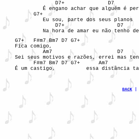
                 D7+              D7        
             É engano achar que alguém é per
          G7+

             Eu sou, parte dos seus planos 

                 D7+                 D7     
             Na hora de amar eu não tenho de
    G7+   F#m7 Bm7 D7 G7+         

    Fica comigo,        

             Am7                     D7     
    Sei seus motivos e razões, errei mas ten
          F#m7 Bm7 D7 G7+      Am7          
BACK
 |