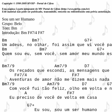
Copyright © 1998-2009 MVHP - Portal de Cifras
Esta página é parte integrante de MV Portal de Cifras (http://www.mvhp.com.br)
Este material não pode ser publicado, transmitido, reescrito ou redistribuído sem prévia autorização.
Sou um ser Humano

Grupo: Belo

Tom: Bm

Introdução: Bm F#7/4 F#7 
Bm          Bm7                  G7+        
Um adeus, no olhar, foi assim que vi você pa
Bm             Bm7                    G7+   
Quem sou eu, sem você, sem amor meu mundo es
Bm7/9                Am7/9       D7         
   Os recados que escondi, as mensagens que 
     F#7/4                  F#7

   Aventuras de amor não me dizem mais nada

Bm7/9             Am7/9         D7        G7
   Com você fui tão feliz, olho em volta e n
         A                F#7         

   Eu preciso de você de volta em casa
          G7+            

             Eu sou, sou um ser humano 
