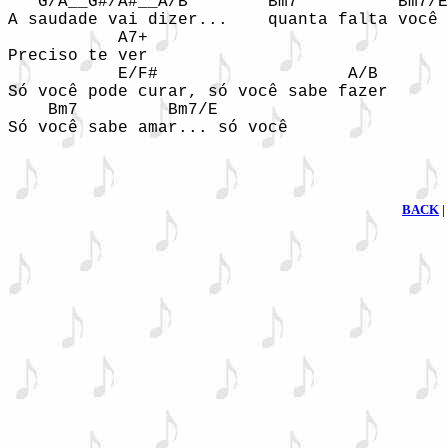
   G/A__G#/A#__A/B        Bm7          Bm7/E

A saudade vai dizer...    quanta falta você 
           A7+

Preciso te ver

           E/F#                   A/B

Só você pode curar, só você sabe fazer

    Bm7         Bm7/E

Só você sabe amar... só você

BACK
|