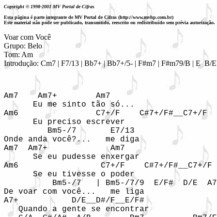
Copyright © 1998-2001 MV Portal de Cifras
Esta página é parte integrante de MV Portal de Cifras (http://www.mvhp.com.br)
Este material não pode ser publicado, transmitido, reescrito ou redistribuído sem prévia autorização.
Voar com Você

Grupo: Belo

Tom: Am

Introdução: Cm7 | F7/13 | Bb7+ | Bb7+/5- | F#m7 | F#m79/B | E  B/Eb 
Am7    Am7+        Am7 

      Eu me sinto tão só... 

Am6                C7+/F    C#7+/F#__C7+/F

      Eu preciso escrever

         Bm5-/7       E7/13

Onde anda você?...   me diga

Am7  Am7+             Am7 

      Se eu pudesse enxergar

Am6                 C7+/F    C#7+/F#__C7+/F

      Se eu tivesse o poder

          Bm5-/7   | Bm5-/7/9  E/F#  D/E  A7
De voar com você...   me liga 

A7+           D/E__D#/F__E/F#

   Quando a gente se encontrar
