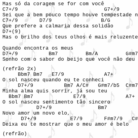
Mas só da coragem se for com você

C7+/9                            G7+/9      
Sei que a bem pouco tempo houve tempestade n
C7+/9       D7/9                B/G         
Que prefere a calmaria dessa solidão

D7+(9)                                      
Mas o brilho dos teus olhos é mais reluzente

                                            
Quando encontra os meus

D7+/9          Bm7         Bm/A         G#m7
Sonho com o sabor do beijo que você não deu
(refrão 2x)

     Bbm7 Bm7   E7/9             A7+

O sol nasceu quando eu te conheci

     D7+/9          Bm7 A/C#   G#m7/b5  C#m7
Minha alma quis sorrir, já sou teu

  Bbm7 Bm7             E7/9             A7+

O sol nasceu sentimento tão sincero

           D7+/9               Bm7

Novo amor um novo elo,

      D7+/9           E7/9       F#m7/9   C#
Deixa eu te mostrar que o meu amor é belo
(refrão)