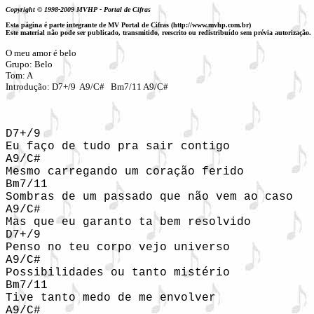
Copyright © 1998-2009 MVHP - Portal de Cifras
Esta página é parte integrante de MV Portal de Cifras (http://www.mvhp.com.br)
Este material não pode ser publicado, transmitido, reescrito ou redistribuído sem prévia autorização.
O meu amor é belo

Grupo: Belo 

Tom: A

Introdução: D7+/9  A9/C#   Bm7/11 A9/C#
D7+/9

Eu faço de tudo pra sair contigo

A9/C#

Mesmo carregando um coração ferido

Bm7/11

Sombras de um passado que não vem ao caso

A9/C#

Mas que eu garanto ta bem resolvido

D7+/9

Penso no teu corpo vejo universo

A9/C#

Possibilidades ou tanto mistério

Bm7/11

Tive tanto medo de me envolver

A9/C#
