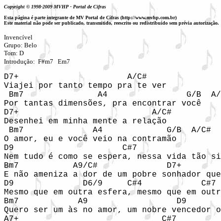
Copyright © 1998-2009 MVHP - Portal de Cifras
Esta página é parte integrante de MV Portal de Cifras (http://www.mvhp.com.br)
Este material não pode ser publicado, transmitido, reescrito ou redistribuído sem prévia autorização.
Invencível

Grupo: Belo 

Tom: 
D
Introdução:  F#m7   Em7
D7+                      A/C# 

Viajei por tanto tempo pra te ver 

 Bm7               A4                G/B  A/
Por tantas dimensões, pra encontrar você 

D7+                           A/C# 

Desenhei em minha mente a relação 

 Bm7              A4             G/B  A/C# 

O amor, eu e você veio na contramão 

D9                      C#7                 
Nem tudo é como se espera, nessa vida tão si
Bm7           A9/C#              D7+        
E não ameniza a dor de um pobre sonhador que
D9              D6/9     C#4            C#7 
Mesmo que em outra esfera, mesmo que em outr
Bm7            A9                  D9       
Quero ser um às no amor, um nobre vencedor o
A7+                             C#7 
