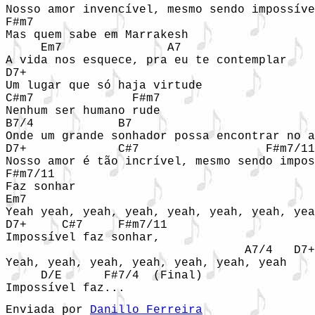
Nosso amor invencível, mesmo sendo impossíve
F#m7       

Mas quem sabe em Marrakesh 

     Em7               A7 

A vida nos esquece, pra eu te contemplar 

D7+                              

Um lugar que só haja virtude 

C#m7              F#m7 

Nenhum ser humano rude  

B7/4            B7                          
Onde um grande sonhador possa encontrar no a
D7+             C#7                  F#m7/11
Nosso amor é tão incrível, mesmo sendo impos
F#m7/11 

Faz sonhar 

Em7 

Yeah yeah, yeah, yeah, yeah, yeah, yeah, yea
D7+     C#7     F#m7/11 

Impossível faz sonhar, 

                                  A7/4   D7+
Yeah, yeah, yeah, yeah, yeah, yeah, yeah 

     D/E      F#7/4  (Final) 

Impossível faz... 
Enviada por 
Danillo Ferreira