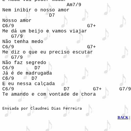
                      Am7/9 

Nem inibir o nosso amor 

                D7   

Nosso amor 

C6/9                         G7+   

Me dá um beijo e vamos viajar  

   G7/9 

Não tenha medo 

C6/9                         G7+            
Me diz o que eu preciso escutar 

   G7/9 

Não faz segredo 

C6/9       D7     

Já é de madrugada 

C6/9      D7 

E eu nessa calçada 

C6/9                 D7        G7+      G7/9
Te amando e com vontade de chora

Enviada por Claudnei Dias Ferreira
BACK
|