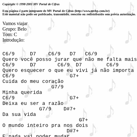
Copyright © 1998-2001 MV Portal de Cifras
Esta página é parte integrante de MV Portal de Cifras (http://www.mvhp.com.br)
Este material não pode ser publicado, transmitido, reescrito ou redistribuído sem prévia autorização.
Vamos viajar

Grupo: Belo

Tom: C

Introdução: 
C6/9     D7    C6/9   D7   C6/9             
Quero você posso jurar que não me falta mais
C6/9     D7       C6/9  D7        C6/9      
Quero esquecer o que eu vivi já não importa 
C6/9                  G7+    

Cuida do meu coração 

                G7/9 

Minha querida 

C6/9                  G7+      

Deixa eu ser a razão 

            G7/9    D#7+ 

Da sua vida 

                         G7+ 

O mundo inteiro pra nos dois 

                     D#7+ 

E nada vai poder mudar 
