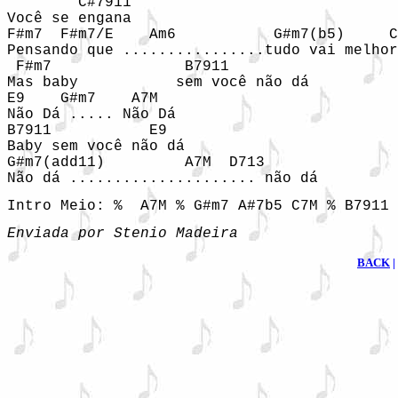
        C#7911

Você se engana 

F#m7  F#m7/E    Am6           G#m7(b5)     C
Pensando que ................tudo vai melhor
 F#m7               B7911

Mas baby           sem você não dá 

E9    G#m7    A7M  

Não Dá ..... Não Dá

B7911           E9   

Baby sem você não dá

G#m7(add11)         A7M  D713

Não dá ..................... não dá
Intro Meio: %  A7M % G#m7 A#7b5 C7M % B7911 
Enviada por Stenio Madeira
BACK
|