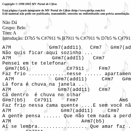
Copyright © 1998-2001 MV Portal de Cifras
Esta página é parte integrante de MV Portal de Cifras (http://www.mvhp.com.br)
Este material não pode ser publicado, transmitido, reescrito ou redistribuído sem prévia autorização.
Não Dá

Grupo: Belo

Tom: A

Introdução: D7b5 % C#7911 % B7911 % C#7911 % D7b5 % C#79
A7M             G#m7(add11)   C#m7   G#m7(ad
Não quis ficar aqui sozinho ...

A7M              G#m7(add11)   C#m7

Pensei em te telefonar 

 G#m7(b5)             C#7911     F#m7       
Faz frio .............nesse ...... apartamen
 A7M              G#m7(add11)     C#m7   G#m
Lá fora é chuva na janela ..

A7M                G#m7(add11)   C#m7

Cá dentro  é chuva no olhar 

G#m7(b5)   C#7911     F#m7              Am6 
Faz frio nessa cama quente ....E sem você nã
A7M                 G#m7(add11)     C#m7    
A gente pensa ...... Que não tem nada a perd
A7M                        A#m7(b5)         
Aí se lembra................. Que amar faz .