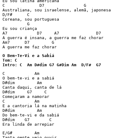
Eu sou latina americana

C              D7                G

Australiana, sou israelense, alemã, japonesa

D/F#      C

Coreana, sou portuguesa

          G

Eu sou criança

A7            D7     A7               D7

A guerra é insana, a guerra me faz chorar

Am7      D7         G

A guerra me faz chorar
O Bem-Te-Vi e a Sabiá

Tom: C

Intro: C  Am D#dim G7 G#Dim Am  D/F#  G7
C            Am

O bem-te-vi e a sabiá

D#dim         Am

Canta daqui, canta de lá

D#dim     G7     C

Começaram a namorar

C            Am

E a cantoria lá na matinha

D#dim         Am

Do bem-te-vi e da sabiá

D#dim    G7        C

Era linda de arrepiar
E/G#         Am

Tanta gente veio ouvir
