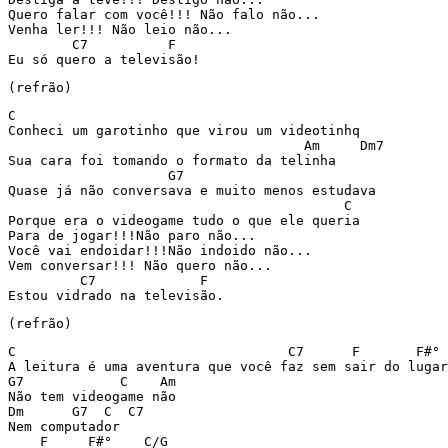
Quero falar com você!!! Não falo não...

Venha ler!!! Não leio não...

        C7          F

Eu só quero a televisão!
(refrão)
C

Conheci um garotinho que virou um videotinhq

                                     Am     Dm7

Sua cara foi tomando o formato da telinha

                    G7

Quase já não conversava e muito menos estudava

                                          C

Porque era o videogame tudo o que ele queria

Para de jogar!!!Não paro não...

Você vai endoidar!!!Não indoido não...

Vem conversar!!! Não quero não...

         C7             F

Estou vidrado na televisão.
(refrão)
C                                  C7      F       F#°

A leitura é uma aventura que você faz sem sair do lugar

G7            C    Am

Não tem videogame não

Dm      G7  C  C7

Nem computador

    F     F#°    C/G
