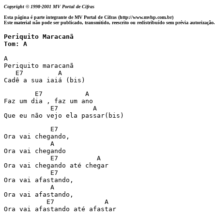
Copyright © 1998-2001 MV Portal de Cifras
Esta página é parte integrante de MV Portal de Cifras (http://www.mvhp.com.br)
Este material não pode ser publicado, transmitido, reescrito ou redistribuído sem prévia autorização.
Periquito Maracanã

Tom: A
A

Periquito maracanã

   E7         A

Cadê a sua iaiá (bis)
        E7           A

Faz um dia , faz um ano

            E7         A

Que eu não vejo ela passar(bis)
            E7

Ora vai chegando,

            A

Ora vai chegando

            E7          A

Ora vai chegando até chegar

            E7

Ora vai afastando,

            A

Ora vai afastando,

           E7             A

Ora vai afastando até afastar