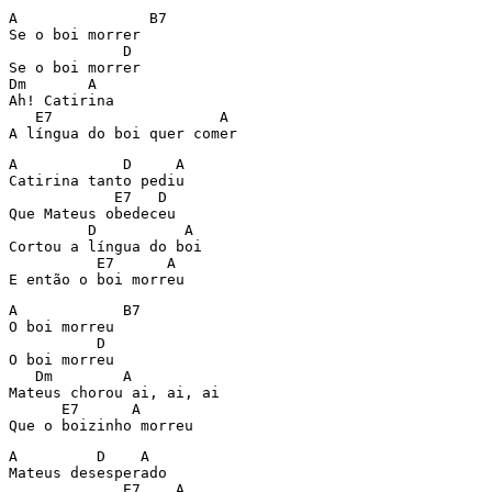
A               B7

Se o boi morrer

             D

Se o boi morrer

Dm       A

Ah! Catirina

   E7                   A

A língua do boi quer comer
A            D     A

Catirina tanto pediu

            E7   D

Que Mateus obedeceu

         D          A

Cortou a língua do boi

          E7      A

E então o boi morreu
A            B7

O boi morreu

          D

O boi morreu

   Dm        A

Mateus chorou ai, ai, ai

      E7      A

Que o boizinho morreu
A         D    A

Mateus desesperado

             E7    A
