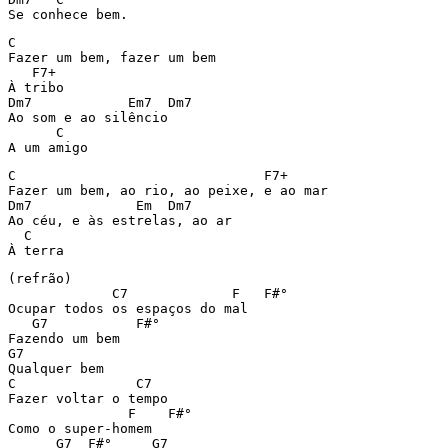
Se conhece bem.
C

Fazer um bem, fazer um bem

   F7+

À tribo

Dm7            Em7  Dm7

Ao som e ao silêncio

      C

A um amigo
C                               F7+

Fazer um bem, ao rio, ao peixe, e ao mar

Dm7             Em  Dm7

Ao céu, e às estrelas, ao ar

  C

À terra
(refrão)

             C7             F   F#°

Ocupar todos os espaços do mal

   G7           F#°

Fazendo um bem

G7

Qualquer bem

C               C7

Fazer voltar o tempo

               F    F#°

Como o super-homem

      G7  F#°     G7
