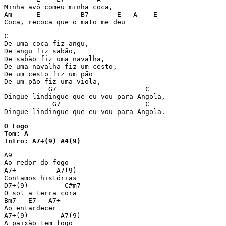
Minha avó comeu minha coca,

Am      E          B7       E   A    E

Coca, recoca que o mato me deu
C

De uma coca fiz angu,

De angu fiz sabão,

De sabão fiz uma navalha,

De uma navalha fiz um cesto,

De um cesto fiz um pão

De um pão fiz uma viola,

           G7                      C

Dingue lindingue que eu vou para Angola,

            G7                     C

Dingue lindingue que eu vou para Angola.
O Fogo

Tom: A

Intro: A7+(9) A4(9)
A9

Ao redor do fogo

A7+          A7(9)

Contamos histórias

D7+(9)         C#m7

O sol a terra cora

Bm7   E7   A7+

Ao entardecer

A7+(9)        A7(9)

A paixão tem fogo
