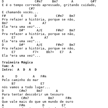
D                C#m7     Bm7       A         G#7

E é o tempo correndo apressado, gritando cuidado,

              C#7

E chamando vocês...

F#        E      D          C#m7   Bm7

Pra refazer a história, porque se não,

Bm7           A      A7

Ela "era uma vez"...

D        D#°      A/E       F#m7   Bm7

Pra refazer a história, porque se não,

     E7        A      A7

Ela "era uma vez"...

D        D#°      A/E       F#m7   Bm7

Pra refazer a história, porque se não,

     E7         F7+    Bb7+   E7   A

Ela "era uma vez"...
Traineira Mágica

Tom: A

Intro:  A  D  A  D
A      D        A   F#m

Pelo caminho do mar

     B7             E7

nós vamos a todo lugar...

D        C#m7     Bm7       A

Para tentar descobrir um tesouro

D         C#m7          Bm7      F#m

Que vale mais do que um mundo de ouro

A        F#m         D         E7
