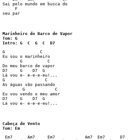
Sai pelo mundo em busca do

     F

seu par
Marinheiro do Barco de Vapor

Tom: G

Intro: G  C  G  C  D7
G              C

Eu sou o marinheiro

       G          C

Do meu barco de vapor

D7     G    D7  G

Lá vou e- e-e-e-eu!...

G                C

As águas vão passando

        G            C

Eu vou vendo o meu amor

D7     G    D7  G

Lá vou e- e-e-e-eu!...
Cabeça de Vento

Tom: Em
 Em7      Am7     Em7            Am7  Em7      D7
