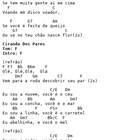
Se tem muita gente aí em cima

  F                 C

Voando em disco voador,
   F      G7        Am

Se você é feita de queijo

    G7                   C

Ciranda Dos Pares

Tom: F

Intro: F
(refrão)

F F7  Bb  Bbm    F

Olê, Olê,Olê,  Olâ

     Dm7    Gm        C7       F

Vem para a roda descobrir seu par (2x)
                   C/E   Dm

Eu sou a nuvem, você é o céu

    Am    Bb       Am      Gm7

Eu sou a concha, você é o mar

    Bb       F     F5+        Bb

Eu sou a linha, você é o carretel

   Am  Gm7        Bb/C  F

Eu abelhinha, e você o mel
(refrão)

                   C/E    Dm
