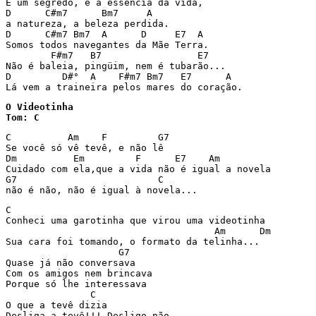
É um segredo, é a essência da vida,

D      C#m7      Bm7     A

a natureza, a beleza perdida.

D      C#m7 Bm7  A      D     E7  A

Somos todos navegantes da Mãe Terra.

        F#m7   B7                 E7

Não é baleia, pingüim, nem é tubarão...

D         D#°  A    F#m7 Bm7   E7      A

Lá vem a traineira pelos mares do coração.
O Videotinha

Tom: C
C          Am    F         G7

Se você só vê tevê, e não lê

Dm          Em         F      E7    Am

Cuidado com ela,que a vida não é igual a novela

G7                         C

não é não, não é igual à novela...
C

Conheci uma garotinha que virou uma videotinha

                                     Am      Dm

Sua cara foi tomando, o formato da telinha...

                    G7

Quase já não conversava

Com os amigos nem brincava

Porque só lhe interessava

               C

O que a tevê dizia

Desliga a tevê!!! Desligo não...
