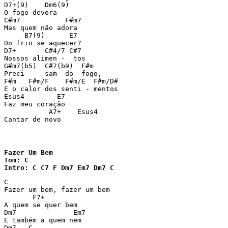
D7+(9)    Dm6(9)

O fogo devora

C#m7           F#m7

Mas quem não adora

     B7(9)      E7

Do frio se aquecer?

D7+       C#4/7 C#7

Nossos alimen -  tos

G#m7(b5)  C#7(b9)  F#m

Preci  -  sam  do  fogo,

F#m   F#m/F    F#m/E  F#m/D#

E o calor dos senti - mentos

Esus4        E7

Faz meu coração

           A7+    Esus4

Cantar de novo
Fazer Um Bem

Tom: C

Intro: C C7 F Dm7 Em7 Dm7 C
C

Fazer um bem, fazer um bem

       F7+

A quem se quer bem

Dm7              Em7

E também a quem nem

Dm7   C
