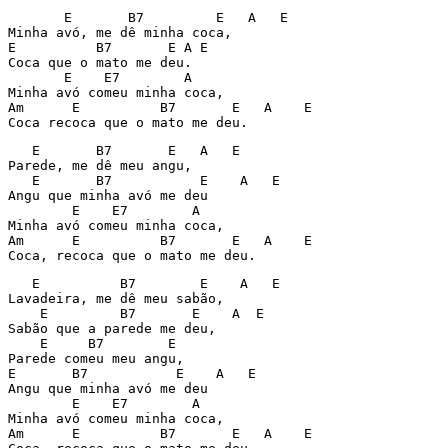
       E       B7         E   A   E

Minha avó, me dê minha coca,

E          B7       E A E

Coca que o mato me deu.

       E    E7        A

Minha avó comeu minha coca,

Am      E          B7       E   A    E

Coca recoca que o mato me deu.
   E       B7       E   A   E

Parede, me dê meu angu,

   E       B7           E    A   E

Angu que minha avó me deu

        E    E7        A

Minha avó comeu minha coca,

Am      E          B7       E   A    E

Coca, recoca que o mato me deu.
   E          B7        E    A   E

Lavadeira, me dê meu sabão,

    E         B7       E    A  E

Sabão que a parede me deu,

    E     B7        E

Parede comeu meu angu,

E       B7           E    A   E

Angu que minha avó me deu

        E    E7        A

Minha avó comeu minha coca,

Am      E          B7       E   A    E
