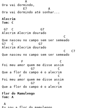
            A

Ora vai dormindo,

           E7           A

Ora vai dormindo até sonhar...
Alecrim

Tom: C
 G7  C              G7

Alecrim Alecrim dourado

                                C

Que nasceu no campo sem ser semeado

G7   C             G7

Alecrim Alecrim dourado

                                C   C7

Que nasceu no campo sem ser semeado
          F                   C

Foi meu amor quem me disse assim

               G7            C

Que a flor do campo é o alecrim

         F                   C

Foi meu amor quem me disse assim

               G7            C

Que a flor do campo é o alecrim
Flor do Mamulengo

Tom: A
 A

Eu sou a flor do mamulengo
