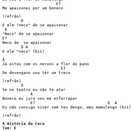
                       E7

Me apaixonei por um boneco
(refrão)

        D

E ele "neco" de se apaixonar

 A

"Neco" de se apaixonar

E7

Neco de  se apaixonar

        D A

E ele "neco" (bis)
A

Já estou com os nervos a flor do pano

                         E7

De desengano vou ter um treco
(refrão)

        D

Se no teatro eu não te atar

            A

Boneco eu juro vou me esfarrapar

            E7                               D  A

Eu não consigo viver sem teu dengo, meu mamulengo (bis)
(refrão)
A História da Coca

Tom: E