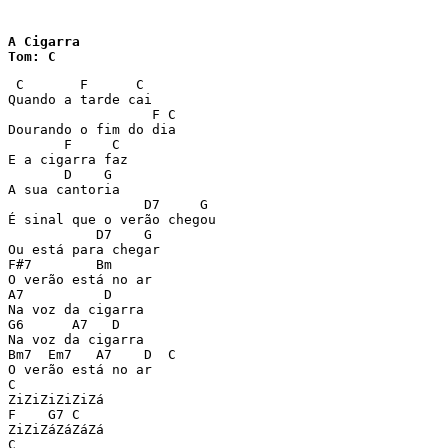
A Cigarra

Tom: C
 C       F      C

Quando a tarde cai

                  F C

Dourando o fim do dia

       F     C

E a cigarra faz

       D    G

A sua cantoria

                 D7     G

É sinal que o verão chegou

           D7    G

Ou está para chegar

F#7        Bm

O verão está no ar

A7          D

Na voz da cigarra

G6      A7   D

Na voz da cigarra

Bm7  Em7   A7    D  C

O verão está no ar

C

ZiZiZiZiZiZá

F    G7 C

ZiZiZáZáZáZá

C
