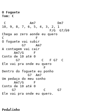
O Foguete

Tom: C
 C            Am7           Dm7

10, 9, 8, 7, 6, 5, 4, 3, 2, 1

                        F/G  G7/b9

Chega ao zero aonde eu quero

C                F

O foguete vai subir

          G7     Am7

A contagem vai cair

      Am7/G     F

Conto de 10 até 0

       G7           C   F G7  C

Ele vai pra onde eu quero

                     F

Dentro do foguete eu ponho

             G7  Am7

Um pedaço do meu sonho

      Am7/G     F

Conto de 10 até 0

     G7              C      G7

Ele vai pra onde eu quero.
Pedalinho
