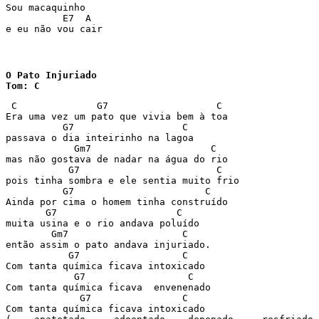
Sou macaquinho

          E7  A

e eu não vou cair
O Pato Injuriado

Tom: C
 C              G7                   C

Era uma vez um pato que vivia bem à toa

          G7                   C

passava o dia inteirinho na lagoa

            Gm7                     C

mas não gostava de nadar na água do rio

           G7                        C

pois tinha sombra e ele sentia muito frio

          G7                       C

Ainda por cima o homem tinha construído

       G7                     C

muita usina e o rio andava poluído

        Gm7                    C

então assim o pato andava injuriado.

           G7                  C

Com tanta química ficava intoxicado

            G7                  C

Com tanta química ficava  envenenado

             G7                C

Com tanta química ficava intoxicado 
