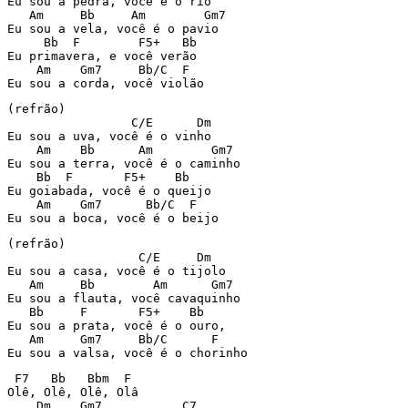
Eu sou a pedra, você é o rio

   Am     Bb     Am        Gm7

Eu sou a vela, você é o pavio

     Bb  F        F5+   Bb

Eu primavera, e você verão

    Am    Gm7     Bb/C  F

Eu sou a corda, você violão
(refrão)

                 C/E      Dm

Eu sou a uva, você é o vinho

    Am    Bb      Am        Gm7

Eu sou a terra, você é o caminho

    Bb  F       F5+    Bb

Eu goiabada, você é o queijo

    Am    Gm7      Bb/C  F

Eu sou a boca, você é o beijo
(refrão)

                  C/E     Dm

Eu sou a casa, você é o tijolo

   Am     Bb        Am      Gm7

Eu sou a flauta, você cavaquinho

   Bb     F       F5+    Bb

Eu sou a prata, você é o ouro,

   Am     Gm7     Bb/C      F

Eu sou a valsa, você é o chorinho
 F7   Bb   Bbm  F

Olê, Olê, Olê, Olâ

    Dm    Gm7           C7
