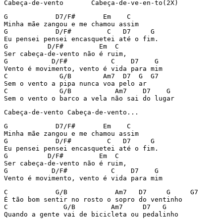
Cabeça-de-vento       Cabeça-de-ve-en-to(2X)
G            D7/F#       Em    C

Minha mãe zangou e me chamou assim

G            D/F#         C   D7     G

Eu pensei pensei encasquetei até o fim.

G          D/F#         Em  C

Ser cabeça-de-vento não é ruim,

G           D/F#           C    D7    G

Vento é movimento, vento é vida para mim

C             G/B        Am7  D7  G  G7

Sem o vento a pipa nunca voa pelo ar

C             G/B           Am7    D7    G

Sem o vento o barco a vela não sai do lugar
Cabeça-de-vento Cabeça-de-vento...
G            D7/F#       Em    C

Minha mãe zangou e me chamou assim

G            D/F#         C   D7     G

Eu pensei pensei encasquetei até o fim.

G          D/F#         Em  C

Ser cabeça-de-vento não é ruim,

G           D/F#           C    D7    G

Vento é movimento, vento é vida para mim
C            G/B            Am7   D7     G     G7

É tão bom sentir no rosto o sopro do ventinho

C              G/B         Am7     D7   G

Quando a gente vai de bicicleta ou pedalinho