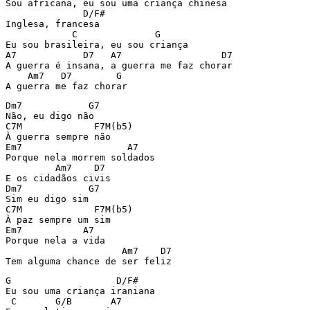
Sou africana, eu sou uma criança chinesa

              D/F#

Inglesa, francesa

            C              G

Eu sou brasileira, eu sou criança

A7            D7   A7                  D7

A guerra é insana, a guerra me faz chorar

    Am7   D7        G

A guerra me faz chorar
Dm7            G7

Não, eu digo não

C7M             F7M(b5)

À guerra sempre não

Em7                   A7

Porque nela morrem soldados

         Am7    D7

E os cidadãos civis

Dm7            G7

Sim eu digo sim

C7M             F7M(b5)

À paz sempre um sim

Em7           A7

Porque nela a vida

                     Am7    D7

Tem alguma chance de ser feliz
G                   D/F#

Eu sou uma criança iraniana

 C       G/B       A7
