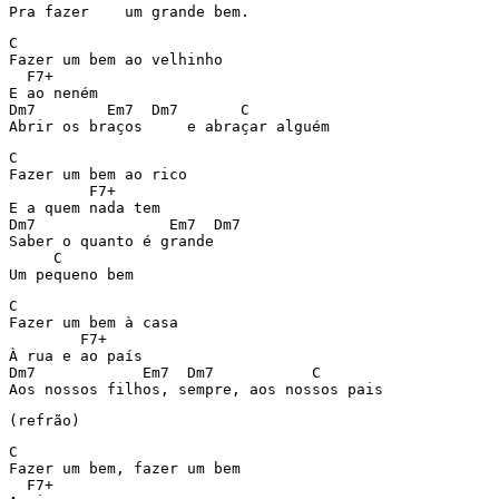
Pra fazer    um grande bem.
C

Fazer um bem ao velhinho

  F7+

E ao neném

Dm7        Em7  Dm7       C

Abrir os braços     e abraçar alguém
C

Fazer um bem ao rico

         F7+

E a quem nada tem

Dm7               Em7  Dm7

Saber o quanto é grande

     C

Um pequeno bem
C

Fazer um bem à casa

        F7+

À rua e ao país

Dm7            Em7  Dm7           C

Aos nossos filhos, sempre, aos nossos pais
(refrão)
C

Fazer um bem, fazer um bem

  F7+
