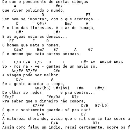
Do que o pensamento de certas cabeças

     A                C#m7

Que vivem poluindo o mundo,

                 D                  E7

Sem nem se importar, com o que aconteça...

      D        C#m7        Bm7      A

E o fim das florestas, é o ar de fumaça,

      G#7             C#7

E as águas escuras demais...

   F#        E     D

O homem que mata o homem,

     C#m7      Bm7    E7       A     G7

É o mesmo que mata outros animais.
C    C/B C/A  C/G  F9     C       G#° Am  Am/G# Am/G

So - mos na - ve - gantes de um navio só.

    Am/F# B7/F#       C#m

A viagem pode ser melhor.

      D7+            A

Se a gente acordar a tempo,

              Gm7(b5) C#7(b9)   F#m     F#m/F

De olhar ao redor,       e pra dentro...

F#m/E              F#m/D#     D7+

Pra saber que o dinheiro não compra,

             B7/F#                D/E   E7(b9)

O que o sentimento guardou só pra dar!

A              E/A                D7+                  
A natureza chorando, avisa que o mal que se faz sobre a
A                    E/A               D7+             
Assim como falou um índio, recai certamente, sobre os f