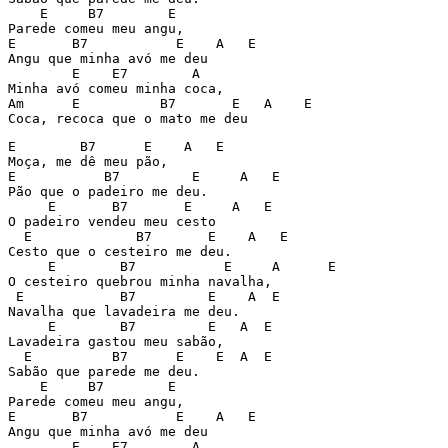
    E     B7        E

Parede comeu meu angu,

E       B7           E    A   E

Angu que minha avó me deu

        E    E7        A

Minha avó comeu minha coca,

Am      E          B7       E   A    E

Coca, recoca que o mato me deu
E        B7      E    A   E

Moça, me dê meu pão,

E           B7         E     A   E

Pão que o padeiro me deu.

     E       B7       E     A   E

O padeiro vendeu meu cesto

  E             B7       E    A   E

Cesto que o cesteiro me deu.

     E        B7           E     A      E

O cesteiro quebrou minha navalha,

 E            B7         E    A  E

Navalha que lavadeira me deu.

     E        B7         E   A  E

Lavadeira gastou meu sabão,

  E          B7      E    E  A  E

Sabão que parede me deu.

    E     B7        E

Parede comeu meu angu,

E       B7           E    A   E

Angu que minha avó me deu

        E    E7        A
