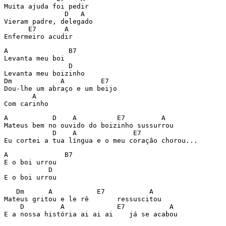
Muita ajuda foi pedir

               D   A

Vieram padre, delegado

      E7       A

Enfermeiro acudir
A               B7

Levanta meu boi

                D

Levanta meu boizinho

Dm            A         E7

Dou-lhe um abraço e um beijo

       A

Com carinho
A           D    A          E7         A

Mateus bem no ouvido do boizinho sussurrou

            D    A              E7

Eu cortei a tua língua e o meu coração chorou...
A              B7

E o boi urrou

           D

E o boi urrou
   Dm      A           E7           A

Mateus gritou e le rê       ressuscitou

    D         A             E7           A

E a nossa história ai ai ai    já se acabou