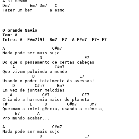
A si mesmo

Dm7        Em7 Dm7   C

Fazer um bem       a esmo
O Grande Navio

Tom: A

Intro: A  F#m7(9)  Bm7  E7  A F#m7  F7+ E7
A                   C#m7

Nada pode ser mais sujo

               D                 E7

Do que o pensamento de certas cabeças

    A                C#m7

Que vivem poluindo o mundo

            D                  E7

Usando o poder totalmente às avessas!

    D        C#m7     Bm7

Em vez de juntar melodias

   A            G#7             C#7

Criando a harmonia maior do planeta

F#         E     D        C#m7     Bm7

Queimam a inteligência, usando a ciência,

     E7       A

Pro mundo acabar...
A                   C#m7

Nada pode ser mais sujo

               D                 E7
