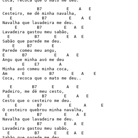
Coca, recoca que o mato me deu.
   E          B7          E    A   E

Cesteiro, me dê minha navalha,

   E            B7         E    A  E

Navalha que lavadeira me deu.

     E        B7         E   A  E

Lavadeira gastou meu sabão,

  E          B7      E    E  A  E

Sabão que parede me deu.

    E     B7        E

Parede comeu meu angu,

E       B7           E    A   E

Angu que minha avó me deu

        E    E7        A

Minha avó comeu minha coca,

Am      E          B7       E   A    E

Coca, recoca que o mato me deu..
   E        B7      E     A   E

Padeiro, me dê meu cesto,

  E             B7       E    A   E

Cesto que o cesteiro me deu.

     E        B7           E     A      E

O cesteiro quebrou minha navalha,

 E            B7         E    A  E

Navalha que lavadeira me deu.

     E        B7         E   A  E

Lavadeira gastou meu sabão,

  E          B7      E    E  A  E

Sabão que parede me deu.
