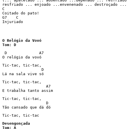
(... apatetado ... adoentado ...depenado ... resfriado 
resfriado ... enjoado ...envenenado ... destroçado ... 
C

Coitado do pato!

G7    C

Injuriado
O Relógio da Vovó

Tom: D
 D              A7

O relógio da vovó
Tic-tac, tic-tac,

                 D

Lá na sala vive só
Tic-tac, tic-tac,

                   A7

E trabalha tanto assim
Tic-tac, tic-tac,

                   D

Tão cansado que dá dó
Tic-tac, tic-tac
Desengonçada

Tom: A