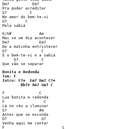
Dm7          Em7

Pra poder acreditar

G7          C

No amor do bem-te-vi

G7        C

Pela sabiá
E/G#            Am

Mas se um dia acontecer

Dm7             Em7

De a matinha entristecer

G7               C

É o bem-te-vi e a sabiá

     G7          C

Que vão se separar
Bonita e Redonda

Tom: F

Intro: F7+  Em7 Dm7 C7+

        Bb7+ Am7 Gm7 C
F               C

Lua bonita e redonda

F                 C

Lá no céu a iluminar

G7              Am

Antes que se esconda

D7               G7

Venha aqui me contar

F                         C
