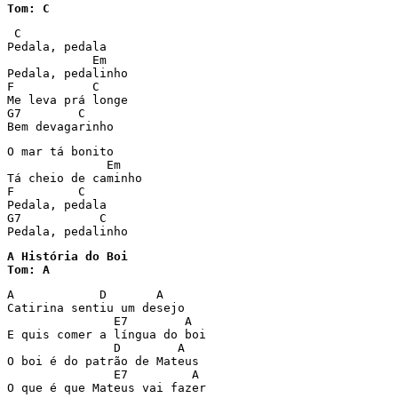
Tom: C
 C

Pedala, pedala

            Em

Pedala, pedalinho

F           C

Me leva prá longe

G7        C

Bem devagarinho
O mar tá bonito

              Em

Tá cheio de caminho

F         C

Pedala, pedala

G7           C

Pedala, pedalinho
A História do Boi

Tom: A
A            D       A

Catirina sentiu um desejo

               E7        A

E quis comer a língua do boi

               D        A

O boi é do patrão de Mateus

               E7         A

O que é que Mateus vai fazer