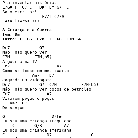
Pra inventar histórias

E/G# F  G7 C   D#° Dm G7  C

Só o escritor!

                F7/9 C7/9

Leia livros !!!
A Criança e a Guerra

Tom: Dm

Intro: C  G6  F7M  C  G6  F7M G6
Dm7            G7

Não, não quero ver

C7M          F7M(b5)

A guerra na TV

Em7                   A7

Como se fosse em meu quarto

            Am7    D7

Jogando um videogame

Dm7            G7  C7M          F7M(b5)

Não, não quero ver poços de petróleo

Em7               A7

Virarem poças e poças

   Am7  D7

De sangue
G                   D/F#

Eu sou uma criança iraquiana

    C        G/B         A7

Eu sou uma criança americana

C                 D7                G
