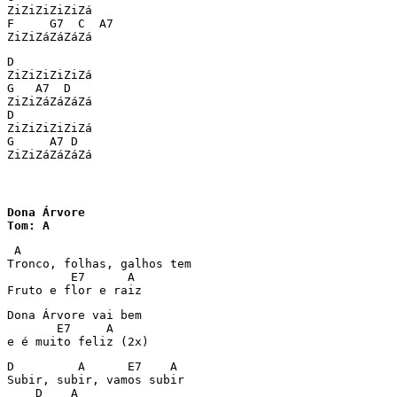
ZiZiZiZiZiZá

F     G7  C  A7

ZiZiZáZáZáZá
D

ZiZiZiZiZiZá

G   A7  D

ZiZiZáZáZáZá

D

ZiZiZiZiZiZá

G     A7 D

ZiZiZáZáZáZá
Dona Árvore

Tom: A
 A

Tronco, folhas, galhos tem

         E7      A

Fruto e flor e raiz
Dona Árvore vai bem

       E7     A

e é muito feliz (2x)
D         A      E7    A

Subir, subir, vamos subir

    D    A
