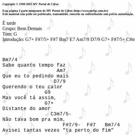
Copyright © 1998-2001 MV Portal de Cifras
Esta página é parte integrante de MV Portal de Cifras (http://www.mvhp.com.br)
Este material não pode ser publicado, transmitido, reescrito ou redistribuído sem prévia autorização.
É tarde

Grupo: Bem Demais

Tom: G

Introdução: G7+ F#7/5+ F#7 Bm7 E7 Am7/9 D7/9 G7+ F#7/5+ C#m
Bm7/4

Sabe quanto tempo faz

                  Am7

Que eu to pedindo mais

                 D7/9

Querendo o teu calor

              G9

Mas você tá assim,

              G7+

Distante do amor

                C3m7/5-

Não tava bom pra mim,

                    F#7/9-  F#7   Bm7/4

Avisei tantas vezes "ta perto do fim"