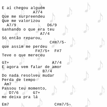
E aí chegou alguém

             A7/4

Que me surpreendeu

Que me valorizou

  A7/9             D6/9

Ganhando o que era teu

                A7/4

Só então reparou,

                    C#m7/5-

que assim me perdeu

              F#7/5+  F#7

Teve o que mereceu
G7+                  A7/4

E agora vem falar de amor

                 B7/4

Do nada resolveu mudar

Perda de tempo

 Am7            

Passou teu momento,

   D7/6      G7+

me deixa pra lá
Em7                   C#m7/5-
