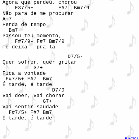
Agora que perdeu, chorou

    F37/5+        F#7  Bm7/9

Não para de me procurar

Am7 

Perda de tempo

  Bm7      

Passou teu momento,

    F#7/9- F#7 Bm7/9

me deixa   pra lá
                     D7/5-

Quer sofrer, quer gritar

          G7+

Fica a vontade

 F#7/5+ F#7  Bm7

É tarde, é tarde

                D7/9

Vai doer, vai chorar

             G7+

Vai sentir saudade

  F#7/5+ F#7 Bm7

É tarde, é tarde
BACK
|