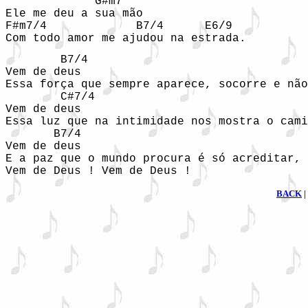
             G#m7

Ele me deu a sua mão

F#m7/4             B7/4      E6/9

Com todo amor me ajudou na estrada.
        B7/4

Vem de deus

Essa força que sempre aparece, socorre e não
        C#7/4

Vem de deus

Essa luz que na intimidade nos mostra o cami
       B7/4

Vem de deus                                 
E a paz que o mundo procura é só acreditar, 
Vem de Deus ! Vem de Deus !
BACK
|