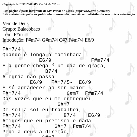
Copyright © 1998-2001 MV Portal de Cifras
Esta página é parte integrante de MV Portal de Cifras (http://www.mvhp.com.br)
Este material não pode ser publicado, transmitido, reescrito ou redistribuído sem prévia autorização.
Vem de Deus

Grupo: Balacobaco

Tom: F#m

F#m7/4               

Quando é longa a caminhada

            E6/9             F#m7/4

E a gente chega é um dia de graça,

              B7/4

Alegria não passa.

         E6/9   F#m7/5-  E6/9

É só agradecer ao ser maior

F#m7/4               G#m7  F#m7/4

Das vezes que eu me entreguei,

                  G#m7

De sol a sol eu trabalhei,

F#m7/4              B7/4    E6/9

Amigos que eu precisei e nada.

F#m7/4           G#m7  F#m7/4

Pedi a deus a direção,
