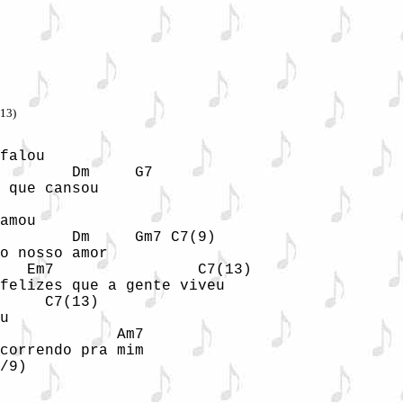
/13)
falou

        Dm     G7

 que cansou

amou

        Dm     Gm7 C7(9)

o nosso amor

   Em7                C7(13)

felizes que a gente viveu

     C7(13)

u

             Am7

correndo pra mim

/9)
