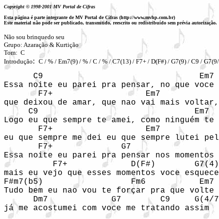
Copyright © 1998-2001 MV Portal de Cifras
Esta página é parte integrante de MV Portal de Cifras (http://www.mvhp.com.br)
Este material não pode ser publicado, transmitido, reescrito ou redistribuído sem prévia autorização.
Não sou brinquedo seu

Grupo: Azaração & Kurtição

Tom:  C

:  
Introdução
C / % / Em7(9) / % / C / % / C7(13) / F7+ / D(F#) / G7(9) / C9 / G7(9
      C9                                Em7

Essa noite eu parei pra pensar, no que voce 
       F7+                   Em7            
que deixou de amar, que nao vai mais voltar,
     C9                                Em7

Logo eu que sempre te amei, como ninguém te 
       F7+                   Em7            
eu que sempre me dei eu que sempre lutei pel
       F7+              G7                  
Essa noite eu parei pra pensar nos momentos 
          F7+             D(F#)        G7(4)
mais eu vejo que esses momentos voce esquece
F#m7(b5)                  Fm6           Em7 
Tudo bem eu nao vou te forçar pra que volte 
      Dm7             G7        C9     G(4/7
já me acostumei com voce me tratando assim