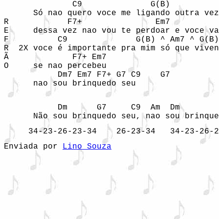
              C9              G(B)          
      Só nao quero voce me ligando outra vez
R            F7+               Em7          
E     dessa vez nao vou te perdoar e voce va
F          C9              G(B) ^ Am7 ^ G(B)
R  2X voce é importante pra mim só que viven
Ã             F7+ Em7       

O     se nao percebeu

           Dm7 Em7 F7+ G7 C9    G7

      nao sou brinquedo seu 

           Dm      G7     C9  Am  Dm        
      Não sou brinquedo seu, nao sou brinque
     34-23-26-23-34    26-23-34   34-23-26-2
Enviada por 
Lino Souza