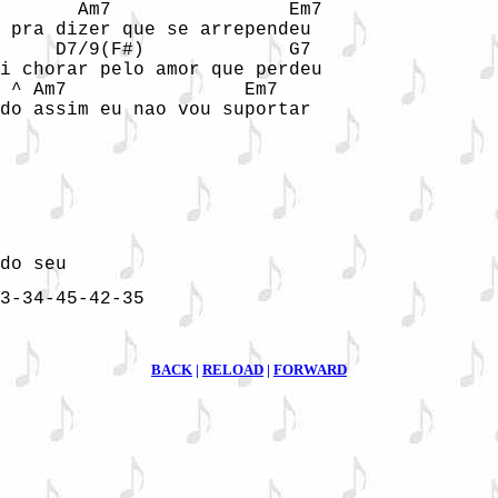
       Am7                Em7

 pra dizer que se arrependeu

     D7/9(F#)             G7

i chorar pelo amor que perdeu

 ^ Am7                Em7

do assim eu nao vou suportar

                            

do seu 
3-34-45-42-35 
BACK
|
RELOAD
|
FORWARD