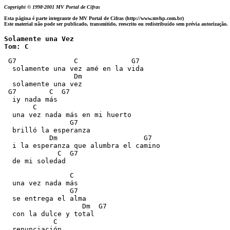
Copyright © 1998-2001 MV Portal de Cifras
Esta página é parte integrante de MV Portal de Cifras (http://www.mvhp.com.br)
Este material não pode ser publicado, transmitido, reescrito ou redistribuído sem prévia autorização.
Solamente una Vez

Tom: C
 G7              C             G7

  solamente una vez amé en la vida

                 Dm

  solamente una vez

 G7        C  G7

  iy nada más

       C   

  una vez nada más en mi huerto

                G7 

  brilló la esperanza

           Dm                     G7

  i la esperanza que alumbra el camino

             C  G7

  de mi soledad
                C

  una vez nada más

                G7

  se entrega el alma

                   Dm  G7

  con la dulce y total

            C 

  renunciación
