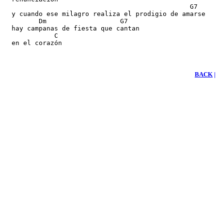
                                                G7

  y cuando ese milagro realiza el prodigio de amarse

         Dm                   G7 

  hay campanas de fiesta que cantan

             C

  en el corazón
BACK
|