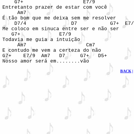
    G7+                    E7/9

Entretanto prazer de estar com você         
     Am7

É tão bom que me deixa sem me resolver      
    D7/4               D7           G7+  E7/
Me coloco em sinuca entre ser e não ser     
   G7+             E7/9                     
Todavia me guia a intuição                  
     Am7                    Cm7

E contudo me vem a certeza do não           
G7+    E7/9  Am7   D7     G7+   D5+

BACK
|