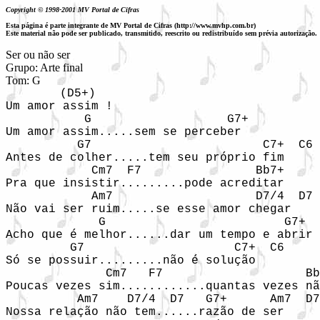
Copyright © 1998-2001 MV Portal de Cifras
Esta página é parte integrante de MV Portal de Cifras (http://www.mvhp.com.br)
Este material não pode ser publicado, transmitido, reescrito ou redistribuído sem prévia autorização.
Ser ou não ser

Grupo: Arte final

Tom: G
  (D5+)

Um amor assim !

           G                   G7+

Um amor assim.....sem se perceber

          G7                        C7+  C6

Antes de colher.....tem seu próprio fim

            Cm7  F7                Bb7+

Pra que insistir.........pode acreditar

            Am7                    D7/4  D7

Não vai ser ruim.....se esse amor chegar

             G                         G7+

Acho que é melhor......dar um tempo e abrir

         G7                     C7+  C6

Só se possuir.........não é solução

              Cm7   F7                    Bb
Poucas vezes sim............quantas vezes nã
          Am7    D7/4  D7   G7+      Am7  D7
Nossa relação não tem......razão de ser
