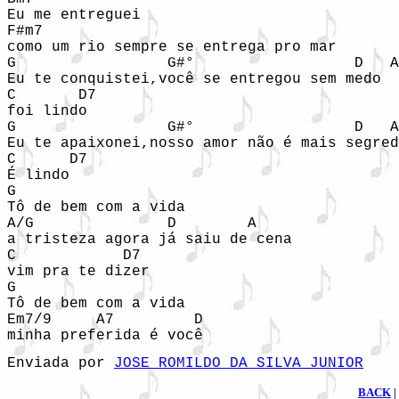
Eu me entreguei

F#m7

como um rio sempre se entrega pro mar

G                 G#°                  D   A

Eu te conquistei,você se entregou sem medo

C       D7

foi lindo

G                 G#°                  D   A

Eu te apaixonei,nosso amor não é mais segred
C      D7

É lindo

G 

Tô de bem com a vida

A/G               D        A

a tristeza agora já saiu de cena

C            D7

vim pra te dizer

G

Tô de bem com a vida 

Em7/9     A7         D

minha preferida é você
Enviada por 
JOSE ROMILDO DA SILVA JUNIOR
BACK
|