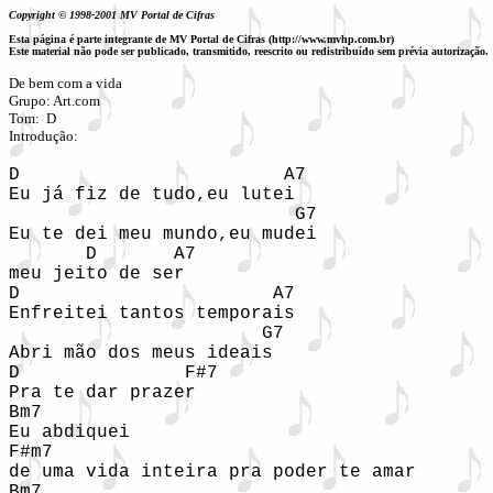
Copyright © 1998-2001 MV Portal de Cifras
Esta página é parte integrante de MV Portal de Cifras (http://www.mvhp.com.br)
Este material não pode ser publicado, transmitido, reescrito ou redistribuído sem prévia autorização.
De bem com a vida

Grupo: Art.com

Tom:  D

D                        A7

Eu já fiz de tudo,eu lutei

                          G7

Eu te dei meu mundo,eu mudei

       D       A7

meu jeito de ser

D                       A7

Enfreitei tantos temporais

                       G7

Abri mão dos meus ideais

D               F#7

Pra te dar prazer

Bm7

Eu abdiquei

F#m7

de uma vida inteira pra poder te amar

Bm7
