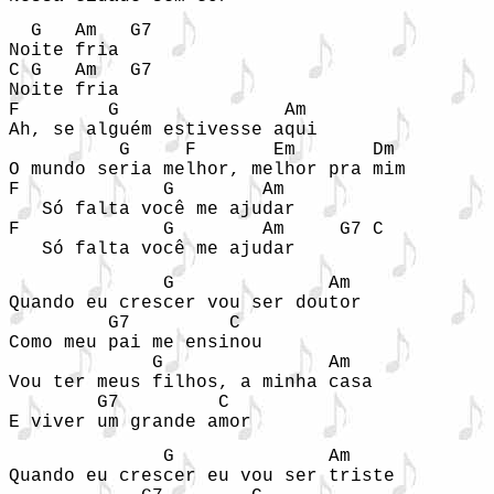
  G   Am   G7

Noite fria

C G   Am   G7

Noite fria

F        G               Am

Ah, se alguém estivesse aqui

          G     F       Em       Dm

O mundo seria melhor, melhor pra mim

F             G        Am

   Só falta você me ajudar

F             G        Am     G7 C

   Só falta você me ajudar
              G              Am

Quando eu crescer vou ser doutor

         G7         C

Como meu pai me ensinou

             G               Am

Vou ter meus filhos, a minha casa

        G7         C

E viver um grande amor
              G              Am

Quando eu crescer eu vou ser triste
