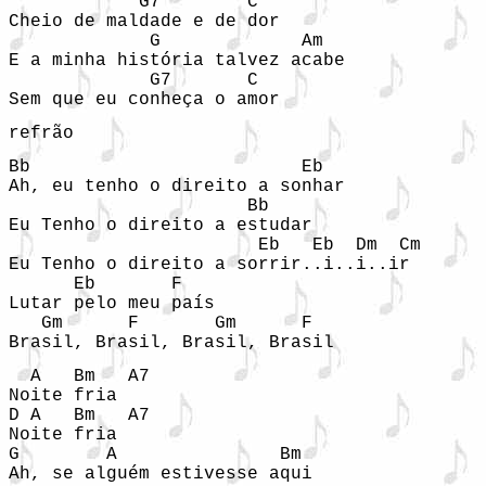
            G7        C

Cheio de maldade e de dor

             G             Am

E a minha história talvez acabe

             G7       C

Sem que eu conheça o amor
refrão
Bb                         Eb

Ah, eu tenho o direito a sonhar

                      Bb

Eu Tenho o direito a estudar

                       Eb   Eb  Dm  Cm

Eu Tenho o direito a sorrir..i..i..ir

      Eb       F

Lutar pelo meu país

   Gm      F       Gm      F

Brasil, Brasil, Brasil, Brasil
  A   Bm   A7

Noite fria

D A   Bm   A7

Noite fria

G        A               Bm

Ah, se alguém estivesse aqui
