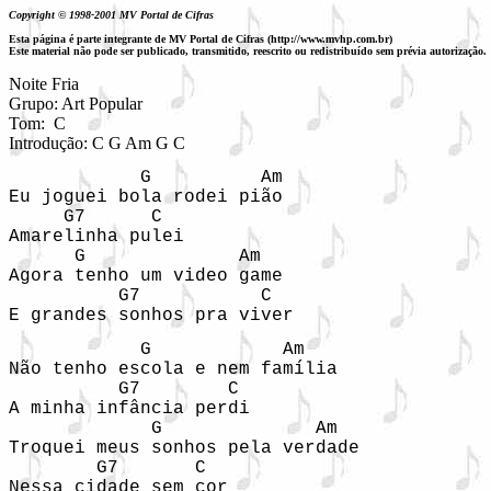
Copyright © 1998-2001 MV Portal de Cifras
Esta página é parte integrante de MV Portal de Cifras (http://www.mvhp.com.br)
Este material não pode ser publicado, transmitido, reescrito ou redistribuído sem prévia autorização.
Noite Fria

Grupo: Art Popular

Tom:  C

Introdução: C G Am G C
            G          Am

Eu joguei bola rodei pião

     G7      C

Amarelinha pulei

      G              Am

Agora tenho um video game

          G7           C

E grandes sonhos pra viver
            G            Am

Não tenho escola e nem família

          G7        C

A minha infância perdi

             G              Am

Troquei meus sonhos pela verdade

        G7       C

Nessa cidade sem cor