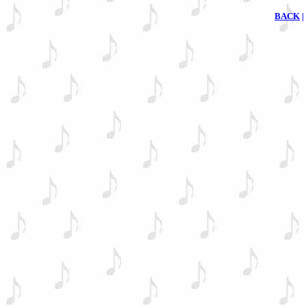
BACK
|