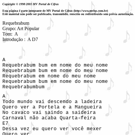
Copyright © 1998-2001 MV Portal de Cifras
Esta página é parte integrante de MV Portal de Cifras (http://www.mvhp.com.br)
Este material não pode ser publicado, transmitido, reescrito ou redistribuído sem prévia autorização.
Requebrabum

Grupo: Art Popular

Tom:  A

Introdução :  A D7 
A

Requebrabum bum em nome do meu nome  

Requebrabum bum em nome do meu nome  

Requebrabum em nome do meu nome      

Requebrabum bum em nome do meu nome  

Requebrabumbum                       
A

Todo mundo vai descendo a ladeira

Quero ver a Portela e a Mangueira

No cavaco vai saindo a saideira

Carnaval não acaba Quarta-feira

E7

Dessa vez eu quero ver você mexer

Quero ver