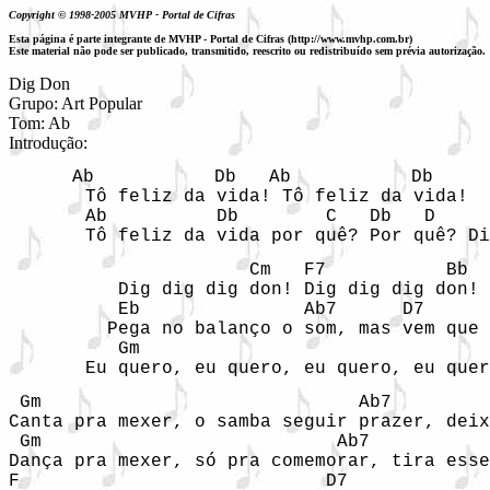
Copyright © 1998-2005 MVHP - Portal de Cifras
Esta página é parte integrante de MVHP - Portal de Cifras (http://www.mvhp.com.br)
Este material não pode ser publicado, transmitido, reescrito ou redistribuído sem prévia autorização.
Dig Don

Grupo: Art Popular

Tom: Ab

Introdução: 
 Ab           Db   Ab           Db

       Tô feliz da vida! Tô feliz da vida!

       Ab          Db        C   Db   D     
       Tô feliz da vida por quê? Por quê? Di
                      Cm   F7           Bb  
          Dig dig dig don! Dig dig dig don! 

          Eb               Ab7      D7

         Pega no balanço o som, mas vem que 
          Gm                                
       Eu quero, eu quero, eu quero, eu quer
 Gm                             Ab7         
Canta pra mexer, o samba seguir prazer, deix
 Gm                           Ab7           
Dança pra mexer, só pra comemorar, tira esse
F                            D7             