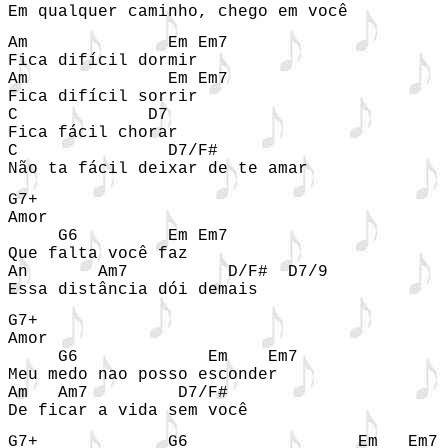
Em qualquer caminho, chego em você
Am              Em Em7

Fica difícil dormir

Am              Em Em7

Fica difícil sorrir

C             D7

Fica fácil chorar

C               D7/F#

Não ta fácil deixar de te amar
G7+

Amor

     G6         Em Em7

Que falta você faz

An       Am7          D/F#  D7/9

Essa distância dói demais
G7+

Amor

     G6             Em    Em7

Meu medo nao posso esconder

Am   Am7         D7/F#

De ficar a vida sem você
G7+             G6                 Em   Em7 