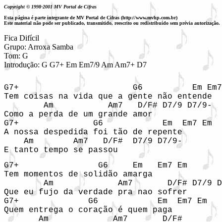
Copyright © 1998-2001 MV Portal de Cifras
Esta página é parte integrante de MV Portal de Cifras (http://www.mvhp.com.br)
Este material não pode ser publicado, transmitido, reescrito ou redistribuído sem prévia autorização.
Fica Difícil

Grupo: Arroxa Samba

Tom: G

Introdução: G G7+ Em Em7/9 Am Am7+ D7
G7+                       G6          Em Em7
Tem coisas na vida que a gente não entende

        Am           Am7   D/F# D7/9 D7/9-

Como a perda de um grande amor

G7+               G6            Em  Em7 Em

A nossa despedida foi tão de repente

    Am        Am7   D/F#  D7/9 D7/9-

E tanto tempo se passou
G7+                G6     Em   Em7 Em

Tem momentos de solidão amarga

        Am             Am7       D/F# D7/9 D
Que eu fujo da verdade pra nao sofrer

G7+              G6            Em  Em7 Em

Quem entrega o coração é quem paga

       Am             Am7       D/F#
