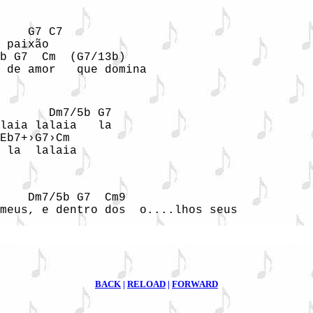
    G7 C7

 paixão

b G7  Cm  (G7/13b)

 de amor   que domina
       Dm7/5b G7  

laia lalaia   la 

Eb7+›G7›Cm 

 la  lalaia

    Dm7/5b G7  Cm9

meus, e dentro dos  o....lhos seus
BACK
|
RELOAD
|
FORWARD