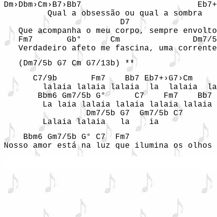
Dm›Dbm›Cm›B7›Bb7                        Eb7+

         Qual a obsessão ou qual a sombra

                        D7                  
   Que acompanha o meu corpo, sempre envolto
   Fm7       Gb°      Cm               Dm7/5
   Verdadeiro afeto me fascina, uma corrente
   (Dm7/5b G7 Cm G7/13b) **
      C7/9b       Fm7    Bb7 Eb7+›G7›Cm     
        lalaia lalaia lalaia  la  lalaia  la
       Bbm6 Gm7/5b G°      C7    Fm7    Bb7 
        La laia lalaia lalaia lalaia lalaia 
                 Dm7/5b G7  Gm7/5b C7 

        Lalaia lalaia   la    ia
    Bbm6 Gm7/5b G° C7  Fm7                  
Nosso amor está na luz que ilumina os olhos 