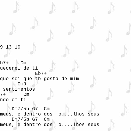
9 13 10 

b7+    Cm

uecerei de ti

            Eb7+

que sei que tb gosta de mim

      Cm9

 sentimentos

7+      Cm

ndo em ti
    Dm7/5b G7  Cm

meus, e dentro dos  o....lhos seus

    Dm7/5b G7  Cm

meus, e dentro dos  o....lhos seus