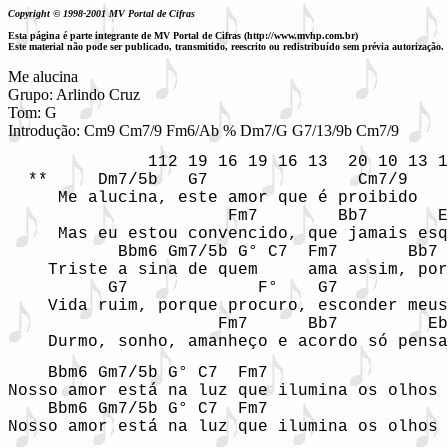
Copyright © 1998-2001 MV Portal de Cifras
Esta página é parte integrante de MV Portal de Cifras (http://www.mvhp.com.br)
Este material não pode ser publicado, transmitido, reescrito ou redistribuído sem prévia autorização.
Me alucina
Grupo: Arlindo Cruz 

Tom: G

Introdução: Cm9 Cm7/9 Fm6/Ab % Dm7/G G7/13/9b Cm7/9
              112 19 16 19 16 13  20 10 13 1
  **     Dm7/5b   G7               Cm7/9

     Me alucina, este amor que é proibido

                      Fm7        Bb7       E
     Mas eu estou convencido, que jamais esq
           Bbm6 Gm7/5b G° C7  Fm7       Bb7 
    Triste a sina de quem     ama assim, por
          G7             F°    G7           
    Vida ruim, porque procuro, esconder meus
                     Fm7      Bb7         Eb
    Durmo, sonho, amanheço e acordo só pensa
    Bbm6 Gm7/5b G° C7  Fm7                  
Nosso amor está na luz que ilumina os olhos 
    Bbm6 Gm7/5b G° C7  Fm7                  
Nosso amor está na luz que ilumina os olhos 