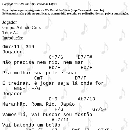
Copyright © 1998-2001 MV Portal de Cifras
Esta página é parte integrante de MV Portal de Cifras (http://www.mvhp.com.br)
Este material não pode ser publicado, transmitido, reescrito ou redistribuído sem prévia autorização.
Jogador
Grupo: Arlindo Cruz 

Tom: A#

Introdução: 
Gm7/11  Gm9

Jogador

                Cm7/G     D7/F#

Não precisa nem rio, nem mar

                Bb7+       Eb7+

Pra molhar sua pele é suar

           Cm7           D7/F

É treinar, é jogar seja lá onde for

    Gm5+  F/G

Jogador

                Cm9       Ab7/13

Maranhão, Roma Rio, Japão

                  F/G          G7/5+

Vamos lá, vai buscar seu tostão

                 Am7/11

Vai batendo um bolão
