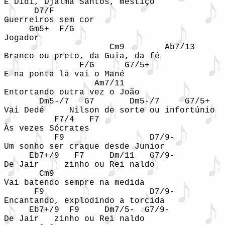
É Didi, Djalma Santos, mestiço

      D7/F

Guerreiros sem cor

     Gm5+  F/G

Jogador

                     Cm9        Ab7/13

Branco ou preto, da Guia, da fé

               F/G      G7/5+

E na ponta lá vai o Mané

                  Am7/11

Entortando outra vez o João

       Dm5-/7   G7       Dm5-/7     G7/5+

Vai Dedé     Nilson de sorte ou infortúnio

          F7/4   F7

Às vezes Sócrates

          F9                 D7/9-

Um sonho ser craque desde Junior

     Eb7+/9   F7     Dm/11   G7/9-

De Jair     zinho ou Rei naldo

       Cm9

Vai batendo sempre na medida

      F9                     D7/9-

Encantando, explodindo a torcida

     Eb7+/9  F9     Dm7/5-  G7/9-

De Jair   zinho ou Rei naldo
