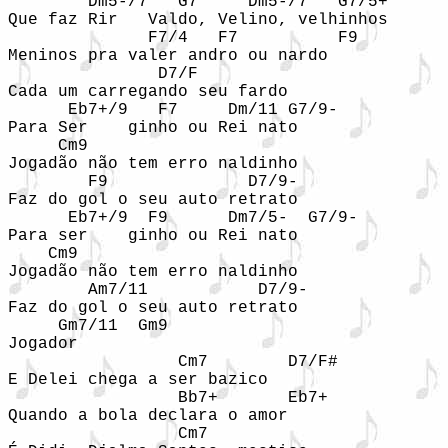
        Dm5-/7   G7     Dm5-/7   G7/5+

Que faz Rir   Valdo, Velino, velhinhos

              F7/4   F7          F9

Meninos pra valer andro ou nardo

               D7/F

Cada um carregando seu fardo

      Eb7+/9   F7     Dm/11 G7/9-

Para Ser    ginho ou Rei nato

     Cm9

Jogadão não tem erro naldinho

        F9              D7/9-

Faz do gol o seu auto retrato

      Eb7+/9  F9      Dm7/5-  G7/9-

Para ser    ginho ou Rei nato

    Cm9

Jogadão não tem erro naldinho

        Am7/11           D7/9-

Faz do gol o seu auto retrato

     Gm7/11  Gm9

Jogador

                 Cm7        D7/F#

E Delei chega a ser bazico

                 Bb7+       Eb7+

Quando a bola declara o amor

                 Cm7
