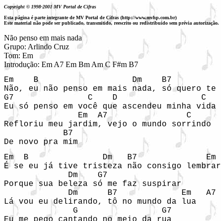
Copyright © 1998-2001 MV Portal de Cifras
Esta página é parte integrante de MV Portal de Cifras (http://www.mvhp.com.br)
Este material não pode ser publicado, transmitido, reescrito ou redistribuído sem prévia autorização.
Não penso em mais nada
Grupo: Arlindo Cruz 

Tom: Em

Em    B                   Dm    B7          
Não, eu não penso em mais nada, só quero te 
G7               C    D                 C   
Eu só penso em você que ascendeu minha vida

               Em  A7                C

Refloriu meu jardim, vejo o mundo sorrindo

            B7

De novo pra mim
Em  B               Dm   B7              Em 
É se eu já tive tristeza não consigo lembrar

             Dm    G7 

Porque sua beleza só me faz suspirar

             Dm      B7             Em   A7

Lá vou eu delirando, tô no mundo da lua

              G                 G7

Eu me pego cantando no meio da rua