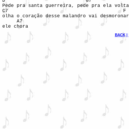
D                            G7

Pede pra santa guerreira, pede pra ela volta
C7                                        F 
olha o coração desse malandro vai desmoronar
     A7

BACK
 | 