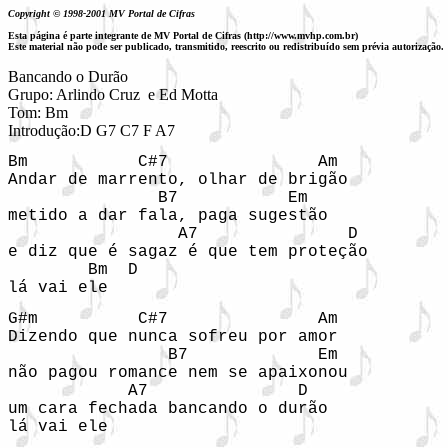
Copyright © 1998-2001 MV Portal de Cifras
Esta página é parte integrante de MV Portal de Cifras (http://www.mvhp.com.br)
Este material não pode ser publicado, transmitido, reescrito ou redistribuído sem prévia autorização.
Bancando o Durão
Grupo: Arlindo Cruz  e Ed Motta

Tom: Bm

Bm           C#7               Am

Andar de marrento, olhar de brigão

               B7           Em

metido a dar fala, paga sugestão

                 A7               D  

e diz que é sagaz é que tem proteção

        Bm  D

lá vai ele
G#m          C#7               Am

Dizendo que nunca sofreu por amor

                B7             Em

não pagou romance nem se apaixonou

            A7               D

um cara fechada bancando o durão

lá vai ele