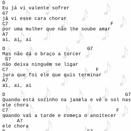
D

Eu já vi valente sofrer

G7

já vi esse cara chorar

C7                                   F

por uma mulher que não lhe soube amar

A7

ai, ai, ai
D                            G7

Mas não dá o braço a torcer

 G7

não deixa ninguém se ligar

C7                              F

jura que foi ele que quis terminar

A7

ai, ai, ai
D                                         G7

Quando está sozinho na janela e vê o sol nas
ele chora

C7                                     F

quando vai a tarde e começa o anoitecer

     A7

ele chora
