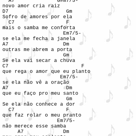
  A7              G#m7/5-

novo amor cria raiz

D7                   Gm

Sofro de amores por ela

  C7                 F

mais o samba me conforta

                    Em7/5-

se ela me fecha a janela

A7                  Dm

outras me abrem a porta

                    Gm

Se ela vai secar a chuva

C7                        F

que rega o amor que eu planto

                   Em7/5- 

se ela não vê a oração

A7                   Dm

que eu faço pro meu santo

                     Gm 

Se ela não conhece a dor

  C7                 F

que faz rolar o meu pranto

                  Em7/5-

não merece esse samba

     A7             Dm
