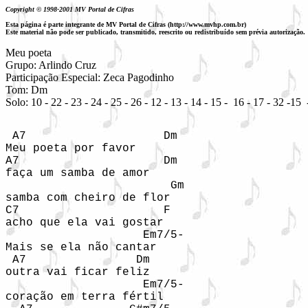
Copyright © 1998-2001 MV Portal de Cifras
Esta página é parte integrante de MV Portal de Cifras (http://www.mvhp.com.br)
Este material não pode ser publicado, transmitido, reescrito ou redistribuído sem prévia autorização.
Meu poeta

Grupo: Arlindo Cruz

Participação Especial: Zeca Pagodinho

Tom: Dm
 A7                    Dm 

Meu poeta por favor

A7                     Dm

faça um samba de amor

                        Gm 

samba com cheiro de flor

C7                     F

acho que ela vai gostar

                    Em7/5-

Mais se ela não cantar

 A7                Dm

outra vai ficar feliz

                    Em7/5-

coração em terra fértil
