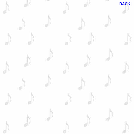
BACK
 | 