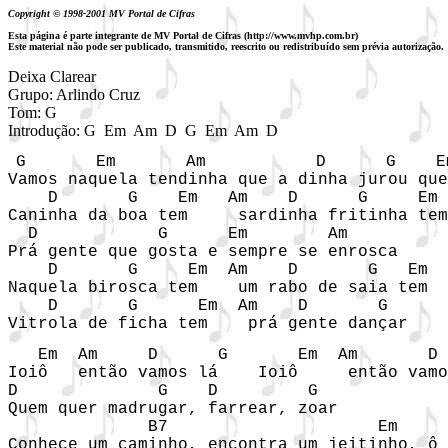
Copyright © 1998-2001 MV Portal de Cifras
Esta página é parte integrante de MV Portal de Cifras (http://www.mvhp.com.br)
Este material não pode ser publicado, transmitido, reescrito ou redistribuído sem prévia autorização.
Deixa Clarear

Grupo: Arlindo Cruz

Tom: G

Introdução: G  Em  Am  D  G  Em  Am  D
G       Em       Am           D      G    Em
Vamos naquela tendinha que a dinha jurou que
    D       G    Em   Am    D      G     Em 
Caninha da boa tem     sardinha fritinha tem

  D            G      Em        Am

Prá gente que gosta e sempre se enrosca

    D       G     Em  Am    D       G   Em  
Naquela birosca tem    um rabo de saia tem

    D       G      Em  Am    D       G

Vitrola de ficha tem    prá gente dançar 
   Em  Am     D      G       Em  Am       D 
Ioiô   então vamos lá    Ioiô     então vamo
D              G    D         G

Quem quer madrugar, farrear, zoar

              B7                     Em

Conhece um caminho, encontra um jeitinho, ô
