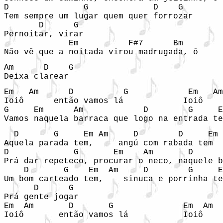
D               G             D    G

Tem sempre um lugar quem quer forrozar

       D      G

Pernoitar, virar

             Em          F#7      Bm

Não vê que a noitada virou madrugada, ô
Am      D    G

Deixa clarear
Em   Am      D          G            Em   Am
Ioiô      então vamos lá            Ioiô    
G     Em      Am            D        G     E
Vamos naquela barraca que logo na entrada te
  D       G     Em Am     D        D     Em 
Aquela parada tem,     angú com rabada tem

D             G       Em    Am       D      
Prá dar repeteco, procurar o neco, naquele b
    D       G    Em  Am     D        G     E
Um bom carteado tem,    sinuca e porrinha te
      D      G

Prá gente jogar

Em  Am       D       G              Em  Am  
Ioiô       então vamos lá           Ioiô    