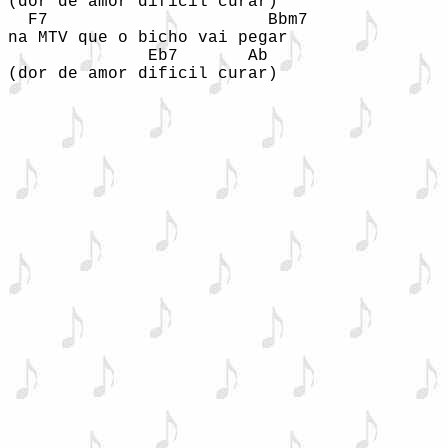
(dor de amor dificil curar)  

  F7                      Bbm7 

na MTV que o bicho vai pegar 

              Eb7       Ab 

(dor de amor dificil curar) 