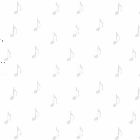
 / 
 

.. 

.. 
