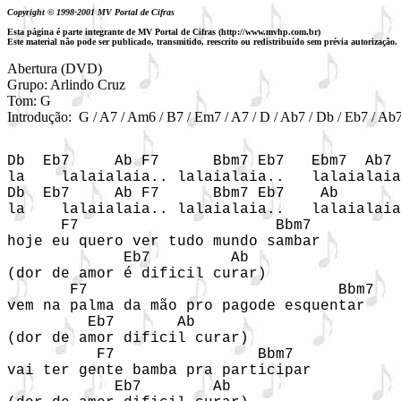
Copyright © 1998-2001 MV Portal de Cifras
Esta página é parte integrante de MV Portal de Cifras (http://www.mvhp.com.br)
Este material não pode ser publicado, transmitido, reescrito ou redistribuído sem prévia autorização.
Abertura (DVD)

Grupo: Arlindo Cruz

Tom: G

Introdução:  G / A7 / Am6 / B7 / Em7 / A7 / D / Ab7 / Db / Eb7 / Ab7
Db  Eb7     Ab F7      Bbm7 Eb7   Ebm7  Ab7 
la    lalaialaia.. lalaialaia..   lalaialaia
Db  Eb7     Ab F7      Bbm7 Eb7    Ab 

la    lalaialaia.. lalaialaia..   lalaialaia
      F7                      Bbm7 

hoje eu quero ver tudo mundo sambar 

             Eb7         Ab 

(dor de amor é dificil curar) 

       F7                            Bbm7 

vem na palma da mão pro pagode esquentar 

         Eb7       Ab 

(dor de amor dificil curar) 

          F7                Bbm7 

vai ter gente bamba pra participar 

            Eb7        Ab 
