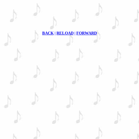
BACK
|
RELOAD
|
FORWARD