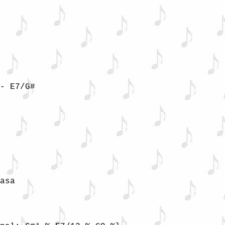
- E7/G# 

asa
