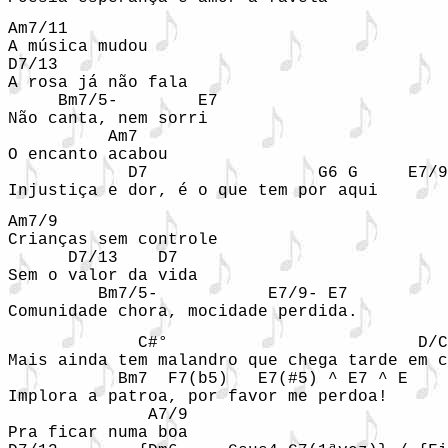
Am7/11

A música mudou

D7/13

A rosa já não fala

     Bm7/5-        E7

Não canta, nem sorri

          Am7

O encanto acabou

            D7                 G6 G     E7/9
Am7/9

Crianças sem controle

      D7/13    D7

Sem o valor da vida

         Bm7/5-           E7/9- E7

             C#°                         D/C

Mais ainda tem malandro que chega tarde em c
           Bm7  F7(b5)   E7(#5) ^ E7 ^ E

Implora a patroa, por favor me perdoa!

              A7/9

Pra ficar numa boa
