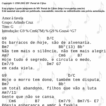
Copyright © 1998-2001 MV Portal de Cifras
Esta página é parte integrante de MV Portal de Cifras (http://www.mvhp.com.br)
Este material não pode ser publicado, transmitido, reescrito ou redistribuído sem prévia autorização.
Amor à favela

Grupo: Arlindo Cruz

Tom: G

Introdução: G9 % Cm6(7M) % G9 % Gsus4 ^G7
G9                 D/C

Os barracos de hoje, são de alvenaria. 

Bm7                     Bb°(13) Bb°

Não tem mais o silêncio, não tem mais alegri
Am7                     Cm6     B7

Hoje tudo é segredo, e circula o medo,

Em7/9              Dm7 G7

G9                          D/C  

Hoje o morro tem dono, também tem disputa,

Bm7                     Bb°

um total abandono, filhos que vão a luta

Am7/11                

Gente que não se cansa

   Cm6        B7        Em7/9   Bm7/5- E7
