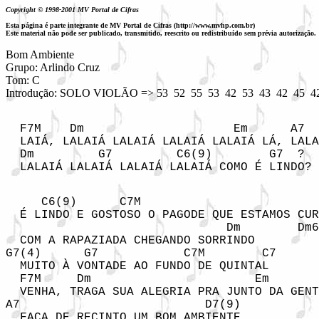
Copyright © 1998-2001 MV Portal de Cifras
Esta página é parte integrante de MV Portal de Cifras (http://www.mvhp.com.br)
Este material não pode ser publicado, transmitido, reescrito ou redistribuído sem prévia autorização.
Bom Ambiente

Grupo: Arlindo Cruz

Tom: C

Introdução: SOLO VIOLÃO => 53  52  55  53  42  53  43  42  45  42
  F7M    Dm                     Em      A7  
  LAIÁ, LALAIÁ LALAIÁ LALAIÁ LALAIÁ LÁ, LALA
  Dm         G7         C6(9)        G7  ?

  LALAIÁ LALAIÁ LALAIÁ LALAIÁ COMO É LINDO?

     C6(9)      C7M                         
  É LINDO E GOSTOSO O PAGODE QUE ESTAMOS CUR
                               Dm        Dm6

  COM A RAPAZIADA CHEGANDO SORRINDO

G7(4)      G7            C7M        C7

  MUITO À VONTADE AO FUNDO DE QUINTAL

  F7M     Dm                       Em

  VENHA, TRAGA SUA ALEGRIA PRA JUNTO DA GENT
A7                          D7(9) 

  FAÇA DE RECINTO UM BOM AMBIENTE
