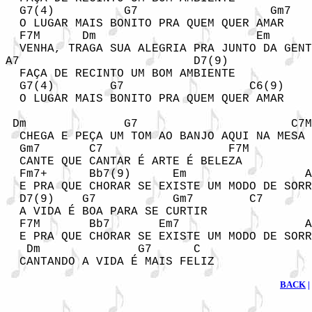
  G7(4)          G7                   Gm7   
  O LUGAR MAIS BONITO PRA QUEM QUER AMAR

  F7M      Dm                       Em

  VENHA, TRAGA SUA ALEGRIA PRA JUNTO DA GENT
A7                         D7(9) 

  FAÇA DE RECINTO UM BOM AMBIENTE

  G7(4)        G7                  C6(9)    
  O LUGAR MAIS BONITO PRA QUEM QUER AMAR

 Dm              G7                      C7M
  CHEGA E PEÇA UM TOM AO BANJO AQUI NA MESA

  Gm7       C7                  F7M

  CANTE QUE CANTAR É ARTE É BELEZA

  Fm7+      Bb7(9)      Em                 A
  E PRA QUE CHORAR SE EXISTE UM MODO DE SORR
  D7(9)    G7           Gm7        C7

  A VIDA É BOA PARA SE CURTIR

  F7M       Bb7       Em7                  A
  E PRA QUE CHORAR SE EXISTE UM MODO DE SORR
   Dm              G7      C

  CANTANDO A VIDA É MAIS FELIZ
BACK
|