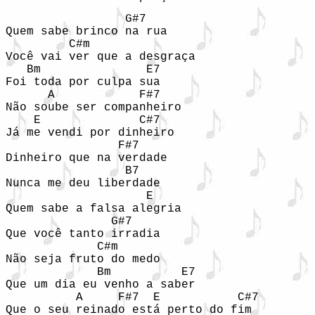
                 G#7 

Quem sabe brinco na rua 

         C#m 

Você vai ver que a desgraça 

   Bm               E7   

Foi toda por culpa sua 

      A            F#7 

Não soube ser companheiro 

    E              C#7 

Já me vendi por dinheiro 

                F#7 

Dinheiro que na verdade 

                 B7 

Nunca me deu liberdade 

                    E 

Quem sabe a falsa alegria 

               G#7 

Que você tanto irradia 

             C#m 

Não seja fruto do medo 

             Bm          E7 

Que um dia eu venho a saber 

          A     F#7  E           C#7 

Que o seu reinado está perto do fim 
