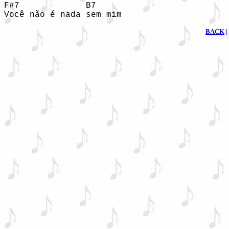
F#7             B7 

BACK
|