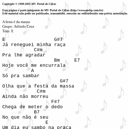
Copyright © 1998-2001 MV Portal de Cifras
Esta página é parte integrante de MV Portal de Cifras (http://www.mvhp.com.br)
Este material não pode ser publicado, transmitido, reescrito ou redistribuído sem prévia autorização.
A festa é da massa

Grupo: Arlindo Cruz

E                 G#7  

Já reneguei minha raça 

           C#m 

Pra lhe agradar 

                  Bm     E7 

Hoje você me encurrala 

          A  

Só pra sambar 

                    G#7 

Olha que a festa da massa 

            C#m 

Ainda não morreu 

                 F#7 

Chega de meter o dedo 

           B7 

No que não é seu 

               E 
