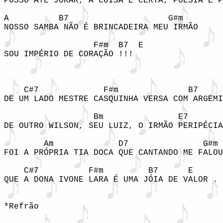
POSSO ATÉ JURAR, A COISA É CERTA, POESIA E P
A          B7                    G#m

NOSSO SAMBA NÃO É BRINCADEIRA MEU IRMÃO

                  F#m  B7  E

SOU IMPÉRIO DE CORAÇÃO !!!

    C#7             F#m              B7     
DE UM LADO MESTRE CASQUINHA VERSA COM ARGEMI
                  Bm               E7       
DE OUTRO WILSON, SEU LUIZ, O IRMÃO PERIPÉCIA
        Am             D7               G#m

FOI A PRÓPRIA TIA DOCA QUE CANTANDO ME FALOU

    C#7          F#m         B7      E      
QUE A DONA IVONE LARA É UMA JÓIA DE VALOR . 
*Refrão
