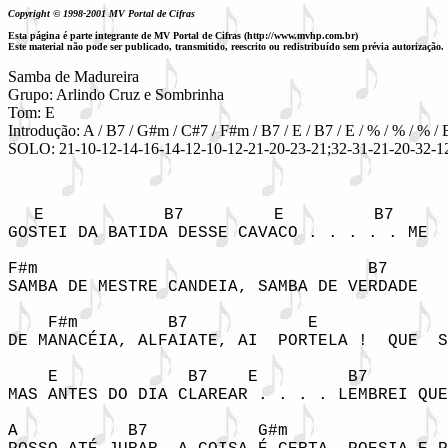
Copyright © 1998-2001 MV Portal de Cifras
Esta página é parte integrante de MV Portal de Cifras (http://www.mvhp.com.br)
Este material não pode ser publicado, transmitido, reescrito ou redistribuído sem prévia autorização.
Samba de Madureira

Grupo: Arlindo Cruz e Sombrinha

Tom: E
Introdução: A / B7 / G#m / C#7 / F#m / B7 / E / B7 / E / % / % / % / 
SOLO: 21-10-12-14-16-14-12-10-12-21-20-23-21;32-31-21-20-32-12
 E            B7         E         B7     
GOSTEI DA BATIDA DESSE CAVACO . . . . . ME  
F#m                                 B7

SAMBA DE MESTRE CANDEIA, SAMBA DE VERDADE

    F#m         B7            E             
DE MANACÉIA, ALFAIATE, AI  PORTELA !  QUE  S
    E             B7    E         B7        
MAS ANTES DO DIA CLAREAR . . . . LEMBREI QUE
A           B7           G#m                