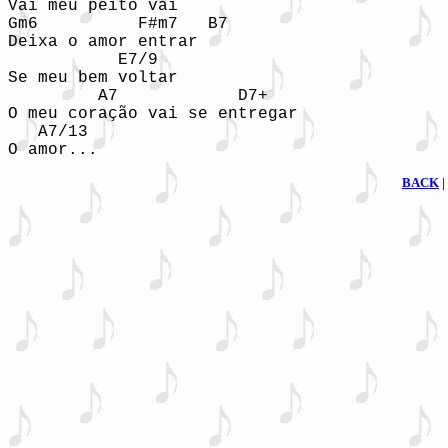
Vai meu peito vai

Gm6          F#m7   B7

Deixa o amor entrar

           E7/9

Se meu bem voltar

         A7            D7+

O meu coração vai se entregar

   A7/13

BACK
|