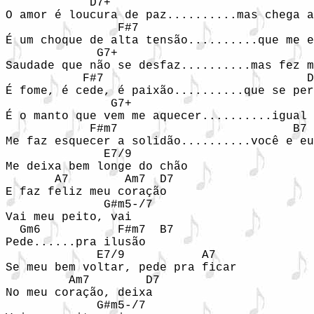
            D7+

O amor é loucura de paz..........mas chega a
                F#7

É um choque de alta tensão..........que me e
             G7+                            
Saudade que não se desfaz..........mas fez m
           F#7                             D
É fome, é cede, é paixão..........que se per
               G7+                          
É o manto que vem me aquecer..........igual 
            F#m7                         B7

Me faz esquecer a solidão..........você e eu
              E7/9

Me deixa bem longe do chão

       A7        Am7  D7

E faz feliz meu coração

              G#m5-/7

Vai meu peito, vai

  Gm6           F#m7  B7

Pede......pra ilusão

             E7/9           A7

Se meu bem voltar, pede pra ficar

         Am7        D7

No meu coração, deixa

             G#m5-/7
