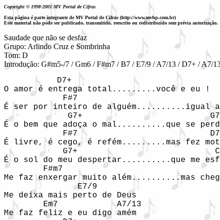
Copyright © 1998-2001 MV Portal de Cifras
Esta página é parte integrante de MV Portal de Cifras (http://www.mvhp.com.br)
Este material não pode ser publicado, transmitido, reescrito ou redistribuído sem prévia autorização.
Saudade que não se desfaz

Grupo: Arlindo Cruz e Sombrinha

Tom: D

          D7+

O amor é entrega total.........você e eu !

            F#7

É ser por inteiro de alguém..........igual a
             G7+                          G7

É o bem que adoça o mal..........que se perd
            F#7                           D7

É livre, é cego, é refém.........mas fez mot
            G7+                            C
É o sol do meu despertar..........que me esf
        F#m7                                
Me faz enxergar muito além..........mas cheg
               E7/9

Me deixa mais perto de Deus

        Em7            A7/13

Me faz feliz e eu digo amém
