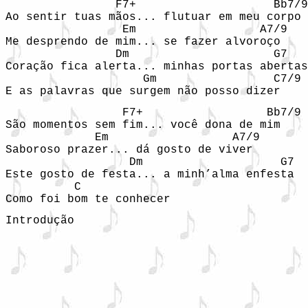
                F7+                    Bb7/9

Ao sentir tuas mãos... flutuar em meu corpo

                 Em                  A7/9

Me desprendo de mim... se fazer alvoroço

                Dm                     G7

Coração fica alerta... minhas portas abertas

                    Gm                 C7/9

E as palavras que surgem não posso dizer
                 F7+                  Bb7/9

São momentos sem fim... você dona de mim

             Em                  A7/9

Saboroso prazer... dá gosto de viver

                  Dm                    G7

Este gosto de festa... a minh’alma enfesta

          C

Introdução