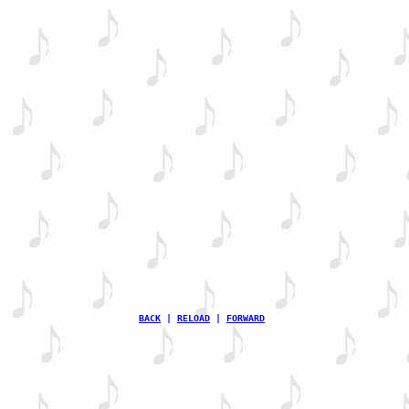
BACK
 | 
RELOAD
 | 
FORWARD