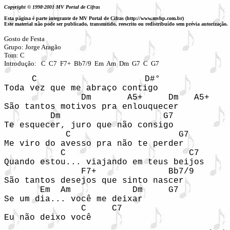
Copyright © 1998-2001 MV Portal de Cifras
Esta página é parte integrante de MV Portal de Cifras (http://www.mvhp.com.br)
Este material não pode ser publicado, transmitido, reescrito ou redistribuído sem prévia autorização.
Gosto de Festa

Grupo: Jorge Aragão

Tom: C

Introdução:   C  C7  F7+  Bb7/9  Em  Am  Dm  G7  C  G7
   C                     D#°

Toda vez que me abraço contigo

               Dm       A5+     Dm   A5+

São tantos motivos pra enlouquecer

         Dm                    G7

Te esquecer, juro que não consigo

            C                     G7

Me viro do avesso pra não te perder

           C                        C7

Quando estou... viajando em teus beijos

               F7+              Bb7/9

São tantos desejos que sinto nascer

       Em  Am            Dm     G7

Se um dia... você me deixar

               C     C7

Eu não deixo você