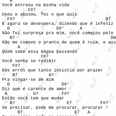
   A

Você entreou na minha vida

          C#7

Usou e abusou, fez o que quis

  F#7                                   B7  
E agora se desespera, dizendo que é infeliz

  D                  D#°      A             
Não foi surpresa pra mim, você começou pelo 
   B7                                     Dm
Não me comove o pranto de quem é ruim, e ass
      A

Quem sabe essa mágoa passando

               C#7

Você venha se redimir

    F#7

Dos erros que tanto insistiu por prazer

    B7            A7

Pra vingar-se de mim

  D                    D#°

Diz que é carente de amor

 A          G7         F#7

Então você tem que mudar

   B7                    E7           F#7

Se precisar, pode me procurar, procurar !

      B7                    E7   A
