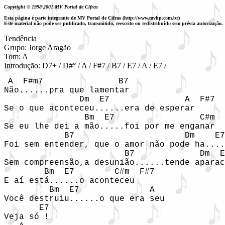
Copyright © 1998-2001 MV Portal de Cifras
Esta página é parte integrante de MV Portal de Cifras (http://www.mvhp.com.br)
Este material não pode ser publicado, transmitido, reescrito ou redistribuído sem prévia autorização.
Tendência

Grupo: Jorge Aragão

Tom: A

Introdução: D7+ / D#° / A / F#7 / B7 / E7 / A / E7 / 
A  F#m7               B7

Não......pra que lamentar

               Dm  E7               A  F#7

Se o que aconteceu......era de esperar

                Bm  E7                 C#m  
Se eu lhe dei a mão.....foi por me enganar

            B7                      Dm    E7
Foi sem entender, que o amor não pode ha....
                        B7             Dm  E
Sem compreensão,a desunião......tende aparac
        Bm  E7        C#m  F#7

E aí está......o aconteceu

         Bm  E7              A

Você destruiu......o que era seu

       E7

Veja só !
