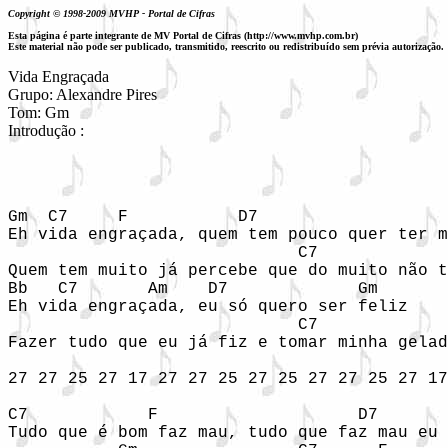
Copyright © 1998-2009 MVHP - Portal de Cifras
Esta página é parte integrante de MV Portal de Cifras (http://www.mvhp.com.br)
Este material não pode ser publicado, transmitido, reescrito ou redistribuído sem prévia autorização.
Vida Engraçada

Grupo: Alexandre Pires 

Tom: Gm

Introdução :  
Gm  C7     F           D7                   
Eh vida engraçada, quem tem pouco quer ter m
                             C7             
Quem tem muito já percebe que do muito não t
Bb   C7       Am    D7             Gm 

Eh vida engraçada, eu só quero ser feliz 

                             C7             
Fazer tudo que eu já fiz e tomar minha gelad
27 27 25 27 17 27 27 25 27 25 27 27 25 27 17
C7            F                    D7       
Tudo que é bom faz mau, tudo que faz mau eu 