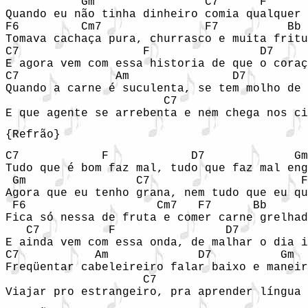
           Gm                C7      F      
Quando eu não tinha dinheiro comia qualquer 
F6         Cm7               F7          Bb 

Tomava cachaça pura, churrasco e muita fritu
C7                  F                D7     
E agora vem com essa historia de que o coraç
C7              Am               D7         
Quando a carne é suculenta, se tem molho de 
                       C7                   
E que agente se arrebenta e nem chega nos ci
{Refrão} 
C7            F            D7             Gm
Tudo que é bom faz mal, tudo que faz mal eng
 Gm                C7                      F
Agora que eu tenho grana, nem tudo que eu qu
 F6                   Cm7   F7      Bb 

Fica só nessa de fruta e comer carne grelhad
   C7          F                D7          
E ainda vem com essa onda, de malhar o dia i
C7           Am             D7          Gm 

Freqüentar cabeleireiro falar baixo e maneir
                    C7                      
Viajar pro estrangeiro, pra aprender língua 