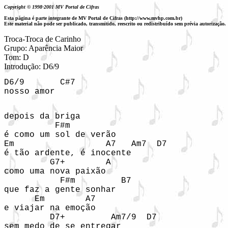
Copyright © 1998-2001 MV Portal de Cifras
Esta página é parte integrante de MV Portal de Cifras (http://www.mvhp.com.br)
Este material não pode ser publicado, transmitido, reescrito ou redistribuído sem prévia autorização.
Troca-Troca de Carinho

Grupo: Aparência Maior

Tom: D

Introdução: D6/9
D6/9       C#7

nosso amor

depois da briga 

          F#m

é como um sol de verão

Em                  A7   Am7  D7  

é tão ardente, é inocente

         G7+        A

como uma nova paixão

           F#m         B7

que faz a gente sonhar

      Em        A7

e viajar na emoção

         D7+         Am7/9  D7

sem medo de se entregar
