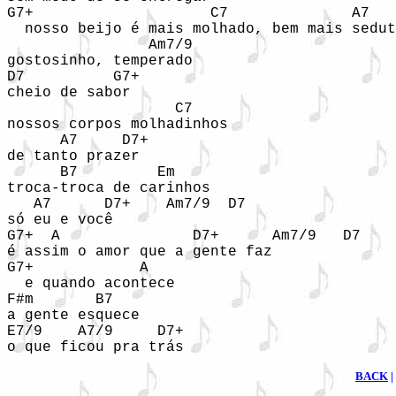
G7+                    C7              A7   
  nosso beijo é mais molhado, bem mais sedut
                Am7/9 

gostosinho, temperado 

D7          G7+

cheio de sabor

                   C7

nossos corpos molhadinhos

      A7     D7+

de tanto prazer

      B7         Em

troca-troca de carinhos 

   A7      D7+    Am7/9  D7

só eu e você

G7+  A               D7+      Am7/9   D7

é assim o amor que a gente faz

G7+            A

  e quando acontece

F#m       B7

a gente esquece

E7/9    A7/9     D7+

BACK
|