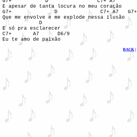
G7+           D                C7+ A7

E apesar de tanta locura no meu coração

G7+              D              C7+ A7   G7+

Que me envolve e me explode nessa ilusão    
            D

E só pra esclarecer 

C7+       A7      D6/9

Eu te amo de paixão
BACK
|