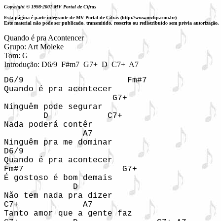
Copyright © 1998-2001 MV Portal de Cifras
Esta página é parte integrante de MV Portal de Cifras (http://www.mvhp.com.br)
Este material não pode ser publicado, transmitido, reescrito ou redistribuído sem prévia autorização.
Quando é pra Acontencer

Grupo: Art Moleke

Tom: G

Introdução: D6/9  F#m7  G7+  D  C7+  A7
D6/9                     Fm#7

Quando é pra acontecer

                      G7+

Ninguêm pode segurar

        D            C7+

Nada poderá contêr

                A7

Ninguêm pra me dominar

D6/9

Quando é pra acontecer

Fm#7                    G7+

É gostoso é bom demais

              D

Não tem nada pra dizer 

C7+             A7

Tanto amor que a gente faz
