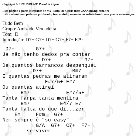
Copyright © 1998-2001 MV Portal de Cifras
Esta página é parte integrante de MV Portal de Cifras (http://www.mvhp.com.br)
Este material não pode ser publicado, transmitido, reescrito ou redistribuído sem prévia autorização.
Tudo Bem

Grupo: Amizade Verdadeira

Tom:  D

Introdução: D7+ G7+ D7+ G7+ F7+ E79
 D7+       G7+  

Já não tenho dedos pra contar  

             D7+           G7+  

De quantos barrancos despenquei  

          D7+          Bm7  

E quantas pedras me atiraram  

              F#7/5+ F#7  

Ou quantas atirei  

      Bm7            F#7/5+  

Tanta farpa tanta mentira  

      Bm7          E4/7 E7  

Tanta falta do que di...zer  

    Em     F#m   G7+  

Nem sempre é "so easy"  

           G/A  G7+  C7+  F7+  

        se viver  
