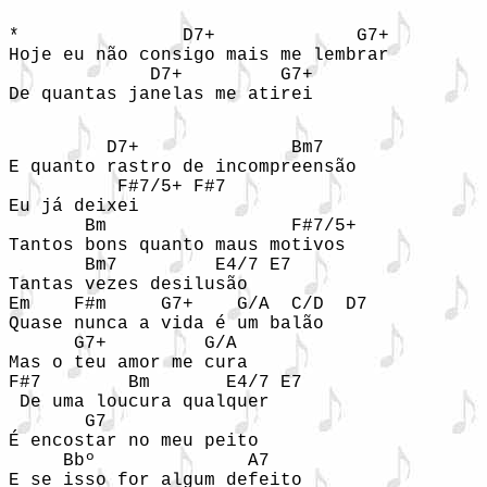
*               D7+             G7+  

Hoje eu não consigo mais me lembrar  

             D7+         G7+  

De quantas janelas me atirei  

         D7+              Bm7  

E quanto rastro de incompreensão  

          F#7/5+ F#7  

Eu já deixei  

       Bm                 F#7/5+  

Tantos bons quanto maus motivos  

       Bm7         E4/7 E7  

Tantas vezes desilusão  

Em    F#m     G7+    G/A  C/D  D7  

Quase nunca a vida é um balão  

      G7+         G/A  

Mas o teu amor me cura  

F#7        Bm       E4/7 E7  

 De uma loucura qualquer  

       G7  

É encostar no meu peito  

     Bbº              A7  

E se isso for algum defeito  
