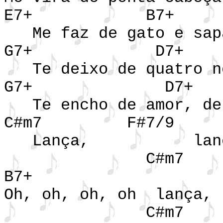
E7+ B7+
Me faz de gato e sap
G7+ D7+
Te deixo de quatro n
G7+ D7+
Te encho de amor, de
C#m7 F#7/9
Lança, lança p
C#m7 
B7+
Oh, oh, oh, oh la
C#m7 F#