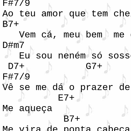
F#7/9
Ao teu amor que tem che
B7+
Vem cá, meu bem me d
D#m7
Eu sou neném só sosse
D7+ G
F#7/9
Vê se me dá o prazer de
E7+
Me aqueça
B7+
Me vira de ponta cabeça