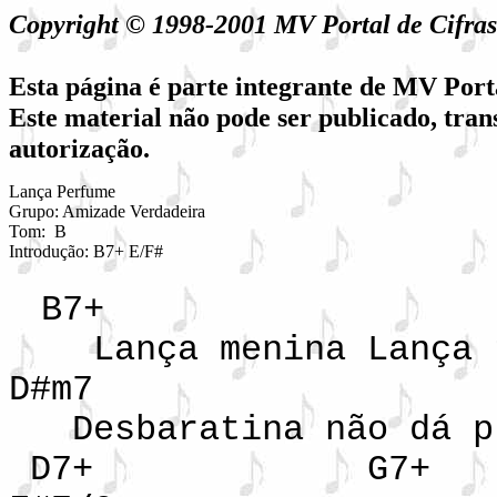
Copyright © 1998-2001 MV Portal de Cifr
Esta página é parte integrante de MV Port
Este material não pode ser publicado, tran
autorização.
Lança Perfume

Grupo: Amizade Verdadeira

Tom:  B

Introdução: B7+ E/F#
B
Lança menina Lança t
D#m7
Desbaratina não dá pr
D7+ G