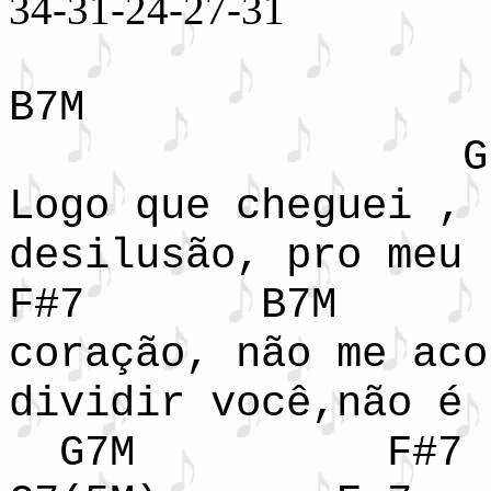
34-31-24-27-31
B7M G#
G7
Logo que cheguei , 
desilusão, pro meu
F#7 B
coração, não me aco
dividir você,não é
G7M F#7 