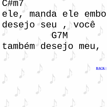
C#m
ele, manda ele embo
desejo seu , você
G7M F
também desejo meu, 
BACK
|