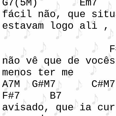
G7(5M) E
fácil não, que situ
estavam logo ali ,
B
F#7/
não vê que de vocês
menos ter me
A7M G#M7
F#7 B7
avisado, que ia cur