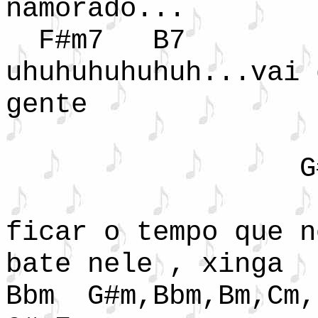
namorado...
F#m7 
uhuhuhuhuhuh...vai 
gente
Em
G#m,Bbm,B
ficar o tempo que n
bate nele , xinga
Bbm G#m,Bbm,