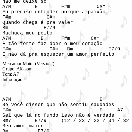
Não me deixe só

A7M        E        F#m         C#m

Eu preciso entender porque a paixão

F#m            C#m

Quando chega é pra valer

Bm            E7/9

Machuca meu peito

A7M          E      F#m       C#m

É tão forte faz doer o meu coração

F#m             C#m   Bm            E7/9

Meu amor Maior (Versão 2)

Grupo: Alô som

Tom: A7+

Introdução:
A7M                              E

Se você disser que não sentiu saudades

F#m                              Em    A7

Sei que lá no fundo isso não é verdade

Bm7        E7/9     (12 / 23 / 22 / 34 / 32 
Meu amor maior 

Bm          E7/9
