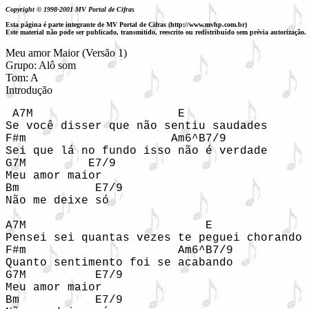
Copyright © 1998-2001 MV Portal de Cifras
Esta página é parte integrante de MV Portal de Cifras (http://www.mvhp.com.br)
Este material não pode ser publicado, transmitido, reescrito ou redistribuído sem prévia autorização.
Meu amor Maior (Versão 1)
Grupo: Alô som
Tom: A
Introdução
 A7M                     E

Se você disser que não sentiu saudades

F#m                     Am6^B7/9

Sei que lá no fundo isso não é verdade

G7M         E7/9

Meu amor maior 

Bm           E7/9

Não me deixe só

A7M                          E              

Pensei sei quantas vezes te peguei chorando

F#m                      Am6^B7/9

Quanto sentimento foi se acabando

G7M          E7/9

Meu amor maior

Bm           E7/9
