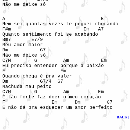
Não me deixe só

A                                 E         
Nem sei quantas vezes te peguei chorando

F#m                         Em   A7

Quanto sentimento foi se acabando

Bm7       E7/9

Meu amor maior

Bm           G7

Não me deixe só

C7M        G         Am           Em  

Eu preciso entender porque a paixão

F                   Em

Quando chega é pra valer

Dm           G7/4  G7

Machuca meu peito

C7M        G         Am          Em  

É tão forte faz doer o meu coração

F                Em      Dm         G7

BACK
|