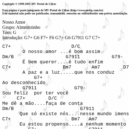
Copyright © 1998-2001 MV Portal de Cifras
Esta página é parte integrante de MV Portal de Cifras (http://www.mvhp.com.br)
Este material não pode ser publicado, transmitido, reescrito ou redistribuído sem prévia autorização.
Nosso Amor

Grupo: Almmirzinho

Tom: G

Introdução: G7+ G6 F7+ F6 G7+ G6 G7911 G7 C7+
C7+                     D/C     

       O nosso amor ...é bom assim

Dm/B                  G7911           G79-

       É bem querer....é tudo enfim

C7+                  Bm7       Am7        D7
       A paz e a luz.....que nos conduz 

           G7+

Ao desconhecido

       G7911             G79-

Sou feliz  por ter você

     C7+        D/C

Me dê a mão....faça de conta

Dm/B                       G7911            
      Que só existe nós....nesse mundo imens
C7+                     Bm7   Am7           
      Eu estou propenso....a nenhum momento
