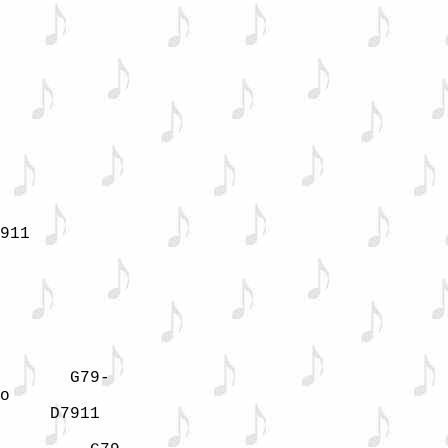
911

       G79-     

o

     D7911      
