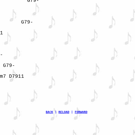
         G79-

       G79-

1

-

 G79-

m7 D7911

BACK
 | 
RELOAD
 | 
FORWARD