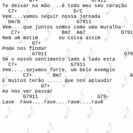
         G7+                  G7911         
Te deixar na mão ...é todo meu seu coração 

  C7+                   D/C

Vem....vamos seguir nossa jornada

  Dm/B                   G7911              
Vem....que juntos somos como uma muralha

   C7+              Bm7  Am7            D791
Nem um motim       ou coisa assim 

          G7+

Pode nos findar 

          G7911                          G79
Se o nosso sentimento lado a lado esta 

  C7+                  G7911                
Vem.....sejamos forte, um belo exemplo 

       C7+       Bm7                       A
E muitos terão ..... que nos aplaudir 

             G7+

Ao nos ver passar

       G7911                    G79-

Laue  raue....raue....raue....rauê