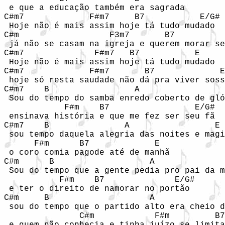
 e que a educação também era sagrada 

C#m7             F#m7     B7           E/G#

 Hoje não é mais assim hoje tá tudo mudado 

C#m                  F3m7       B7          
 já não se casam na igreja e querem morar se
C#m7              F#m7   B7           E

 Hoje não é mais assim hoje tá tudo mudado

C#m7             F#m7       B7             E
 hoje só resta saudade não dá pra viver soss
C#m7    B                 A                 
 Sou do tempo do samba enredo coberto de gló
            F#m    B7                 E/G#

 ensinava história e que me fez ser seu fã 

C#m7    B               A                 E 
 sou tempo daquela alegria das noites e magi
      F#m      B7             E

 o coro comia pagode até de manhã 

C#m      B                   A              
 Sou do tempo que a gente pedia pro pai da m
           F#m    B7              E/G#

 e ter o direito de namorar no portão 

C#m     B                    A              
 sou do tempo que o partido alto era cheio d
               C#m            F#m         B7