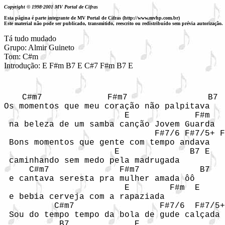
Copyright © 1998-2001 MV Portal de Cifras
Esta página é parte integrante de MV Portal de Cifras (http://www.mvhp.com.br)
Este material não pode ser publicado, transmitido, reescrito ou redistribuído sem prévia autorização.
Tá tudo mudado

Grupo: Almir Guineto

Tom: C#m 

Introdução: E F#m B7 E C#7 F#m B7 E
  C#m7             F#m7                B7

Os momentos que meu coração não palpitava 

                        E             F#m   
 na beleza de um samba canção Jovem Guarda 

                              F#7/6 F#7/5+ F
 Bons momentos que gente com tempo andava 

                      E              B7 E

 caminhando sem medo pela madrugada 

     C#m7              F#m7            B7

 e cantava seresta pra mulher amada ôô 

                        E        F#m  E

 e bebia cerveja com a rapaziada 

          C#m7                 F#7/6  F#7/5+
 Sou do tempo tempo da bola de gude calçada 

           B7             E
