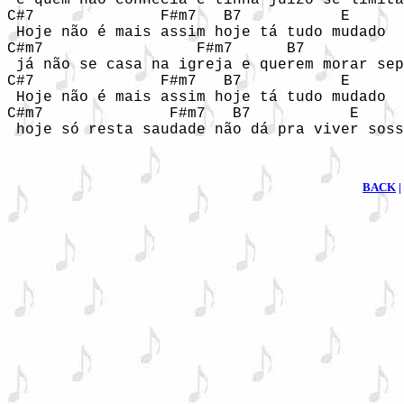
 e quem não conhecia e tinha juízo se limita
C#7              F#m7   B7           E

 Hoje não é mais assim hoje tá tudo mudado 

C#m7                 F#m7      B7           
 já não se casa na igreja e querem morar sep
C#7              F#m7   B7           E

 Hoje não é mais assim hoje tá tudo mudado 

C#m7              F#m7   B7           E

 hoje só resta saudade não dá pra viver soss
BACK
|