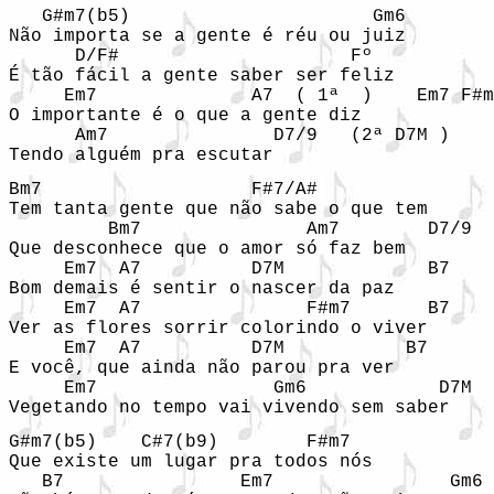
   G#m7(b5)                      Gm6

Não importa se a gente é réu ou juiz

      D/F#                     Fº

É tão fácil a gente saber ser feliz

     Em7              A7  ( 1ª  )    Em7 F#m
O importante é o que a gente diz

      Am7               D7/9   (2ª D7M )

Tendo alguém pra escutar                   
Bm7                   F#7/A#

Tem tanta gente que não sabe o que tem

         Bm7               Am7        D7/9

Que desconhece que o amor só faz bem

     Em7  A7          D7M             B7

Bom demais é sentir o nascer da paz

     Em7  A7               F#m7       B7

Ver as flores sorrir colorindo o viver

     Em7  A7          D7M           B7

E você, que ainda não parou pra ver

     Em7                Gm6            D7M  
Vegetando no tempo vai vivendo sem saber
G#m7(b5)    C#7(b9)        F#m7

Que existe um lugar pra todos nós

   B7                Em7                Gm6 