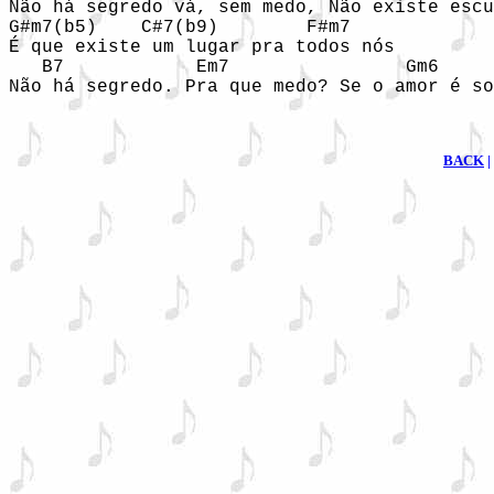
Não há segredo vá, sem medo, Não existe escu
G#m7(b5)    C#7(b9)        F#m7

É que existe um lugar pra todos nós

   B7            Em7                Gm6     
Não há segredo. Pra que medo? Se o amor é so
BACK
|