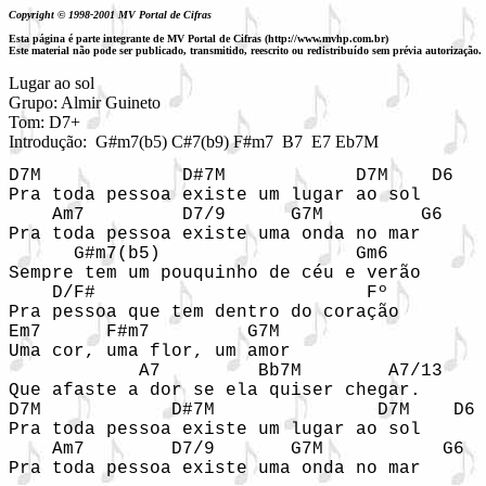
Copyright © 1998-2001 MV Portal de Cifras
Esta página é parte integrante de MV Portal de Cifras (http://www.mvhp.com.br)
Este material não pode ser publicado, transmitido, reescrito ou redistribuído sem prévia autorização.
Lugar ao sol

Grupo: Almir Guineto

Tom: D7+

Introduçã
o
D7M             D#7M            D7M    D6

Pra toda pessoa existe um lugar ao sol

    Am7         D7/9      G7M         G6

Pra toda pessoa existe uma onda no mar

      G#m7(b5)                  Gm6

Sempre tem um pouquinho de céu e verão

    D/F#                         Fº

Pra pessoa que tem dentro do coração

Em7      F#m7         G7M

Uma cor, uma flor, um amor

            A7         Bb7M        A7/13

Que afaste a dor se ela quiser chegar.

D7M            D#7M               D7M    D6

Pra toda pessoa existe um lugar ao sol

    Am7        D7/9       G7M           G6

Pra toda pessoa existe uma onda no mar