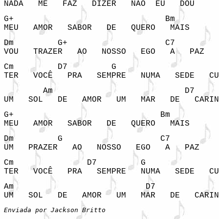
NADA   ME   FAZ   DIZER   NÃO  EU   DOU
G+                               Bm

MEU   AMOR   SABOR   DE   QUERO   MAIS
Dm         G+                    C7

VOU   TRAZER   AO   NOSSO   EGO   A   PAZ
Cm         D7         G                     
TER   VOCÊ   PRA   SEMPRE   NUMA   SEDE   CU
        Am                           D7

UM   SOL   DE   AMOR   UM   MAR   DE   CARIN
G+                              Bm

MEU   AMOR   SABOR   DE   QUERO   MAIS
Dm         G                    C7

UM   PRAZER   AO   NOSSO   EGO   A   PAZ
Cm               D7         G               
TER   VOCÊ   PRA   SEMPRE   NUMA   SEDE   CU
Am                           D7

Enviada por Jackson Britto