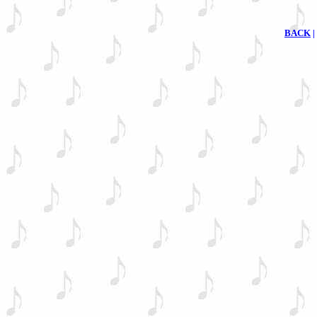
BACK
|