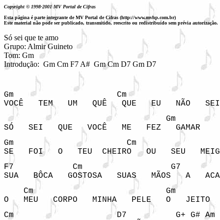
Copyright © 1998-2001 MV Portal de Cifras
Esta página é parte integrante de MV Portal de Cifras (http://www.mvhp.com.br)
Este material não pode ser publicado, transmitido, reescrito ou redistribuído sem prévia autorização.
Só sei que te amo

Grupo: Almir Guineto

Tom: Gm

Introdução:  Gm Cm F7 A#  Gm Cm D7 Gm D7
Gm                     Cm                   
VOCÊ   TEM   UM   QUÊ   QUE   EU   NÃO   SEI
                                 Gm         
SÓ   SEI   QUE   VOCÊ   ME   FEZ   GAMAR
Gm                       Cm

SE   FOI   O   TEU  CHEIRO   OU   SEU   MEIG
F7            Cm                  G7

SUA   BÔCA   GOSTOSA   SUAS   MÃOS   A   ACA
    Cm                           Gm         
O   MEU   CORPO   MINHA   PELE   O   JEITO  
Cm                     D7          G+ G# Am 